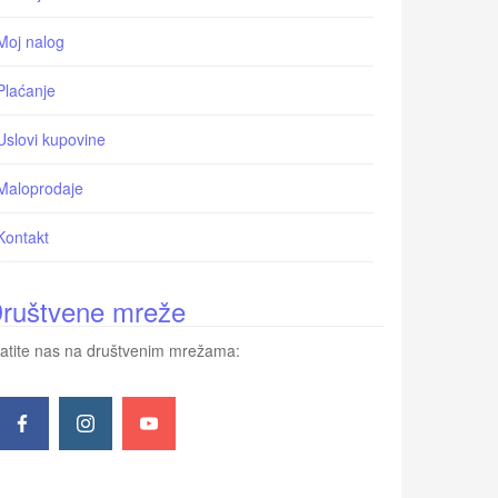
Moj nalog
Plaćanje
Uslovi kupovine
Maloprodaje
Kontakt
ruštvene mreže
atite nas na društvenim mrežama: