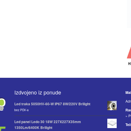
Izdvojeno iz ponude
Mak
Adr
Led traka 5050HV-60-W IP67 8W/220V Brilight
Ra
bez PDV-a
» P
Led panel Ledo 30 18W 227X227X35mm
Tel
1350Lm/6400K Brilight