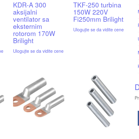
KDR-A 300
TKF-250 turbina
aksijalni
150W 220V
ventilator sa
Fi250mm Brilight
eksternim
Ulogujte se da vidite cene
rotorom 170W
Brilight
ne
Ulogujte se da vidite cene
D
Pr