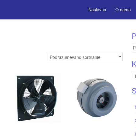
Naslovna
O nama
P
Pr
za
K
S