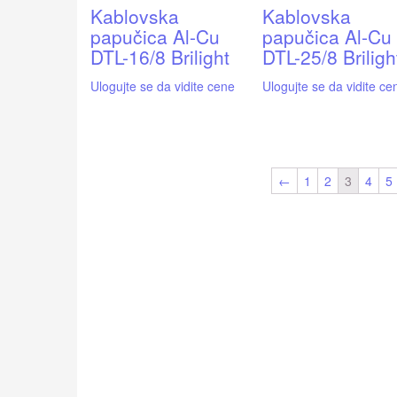
Kablovska
Kablovska
papučica Al-Cu
papučica Al-Cu
DTL-16/8 Brilight
DTL-25/8 Briligh
Ulogujte se da vidite cene
Ulogujte se da vidite ce
←
1
2
3
4
5