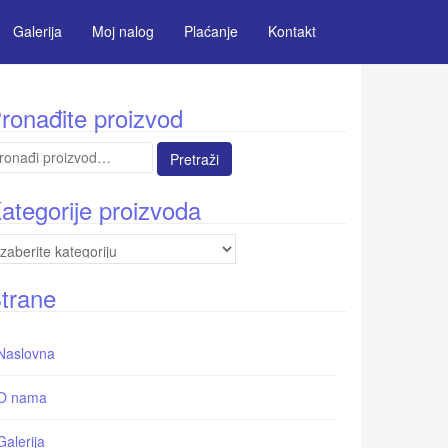
Galerija
Moj nalog
Plaćanje
Kontakt
ronađite proizvod
etraga
:
ategorije proizvoda
trane
Naslovna
O nama
Galerija