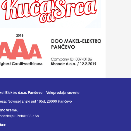
el Elektro d.o.o. Pančevo – Veleprodaja rasvete
esa: Novoseljanski put 165d, 26000 Pančevo
dno vreme:
onedeljak-Petak: 08-16h
/fax: