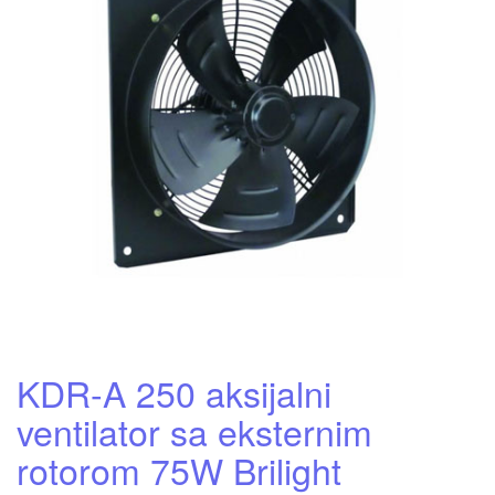
KDR-A 250 aksijalni
ventilator sa eksternim
rotorom 75W Brilight