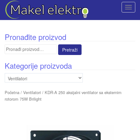
T
o
g
g
Pronađite proizvod
l
e
Pretraga
n
za:
a
Kategorije proizvoda
v
i
g
a
Početna
/
Ventilatori
/ KDR-A 250 aksijalni ventilator sa eksternim
t
rotorom 75W Brilight
i
o
n