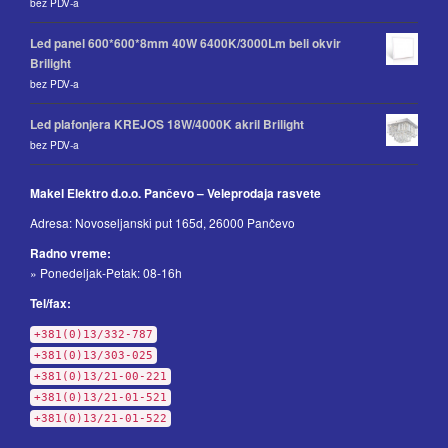
bez PDV-a
Led panel 600*600*8mm 40W 6400K/3000Lm beli okvir
Brilight
bez PDV-a
Led plafonjera KREJOS 18W/4000K akril Brilight
bez PDV-a
Makel Elektro d.o.o. Pančevo – Veleprodaja rasvete
Adresa: Novoseljanski put 165d, 26000 Pančevo
Radno vreme:
» Ponedeljak-Petak: 08-16h
Tel/fax:
+381(0)13/332-787
+381(0)13/303-025
+381(0)13/21-00-221
+381(0)13/21-01-521
+381(0)13/21-01-522