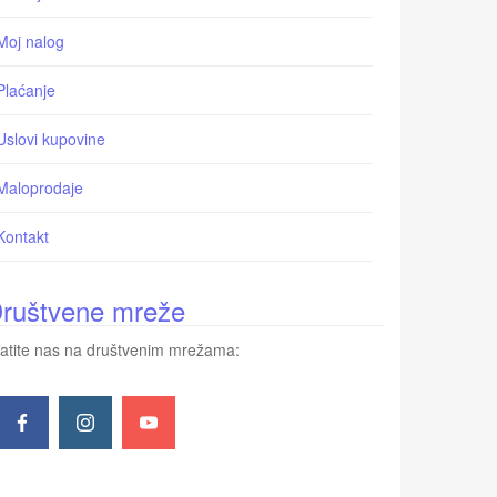
Moj nalog
Plaćanje
Uslovi kupovine
Maloprodaje
Kontakt
ruštvene mreže
atite nas na društvenim mrežama: