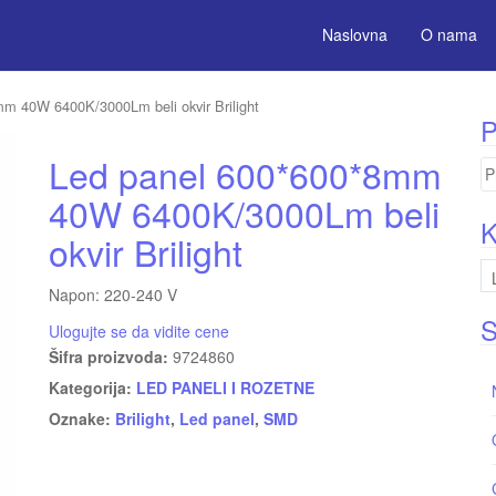
Naslovna
O nama
m 40W 6400K/3000Lm beli okvir Brilight
P
Led panel 600*600*8mm
Pr
za
40W 6400K/3000Lm beli
K
okvir Brilight
Napon: 220-240 V
S
Ulogujte se da vidite cene
Šifra proizvoda:
9724860
Kategorija:
LED PANELI I ROZETNE
Oznake:
Brilight
,
Led panel
,
SMD