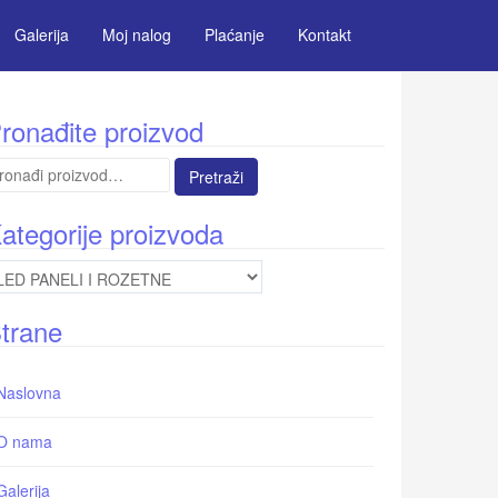
Galerija
Moj nalog
Plaćanje
Kontakt
ronađite proizvod
etraga
:
ategorije proizvoda
trane
Naslovna
O nama
Galerija