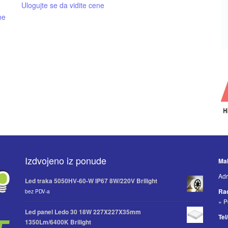
Ulogujte se da vidite cene
ne
Izdvojeno iz ponude
Mak
Adr
Led traka 5050HV-60-W IP67 8W/220V Brilight
Ra
bez PDV-a
» P
Led panel Ledo 30 18W 227X227X35mm
Tel
1350Lm/6400K Brilight