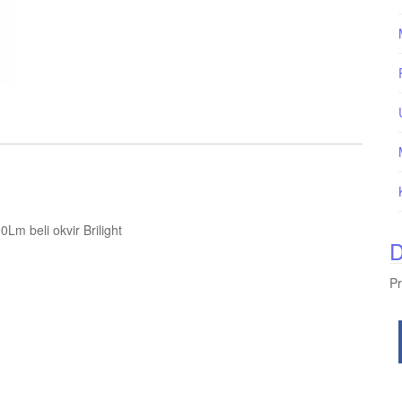
m beli okvir Brilight
D
Pr