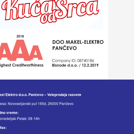
el Elektro d.o.o. Pančevo – Veleprodaja rasvete
esa: Novoseljanski put 165d, 26000 Pančevo
dno vreme:
onedeljak-Petak: 08-16h
/fax: