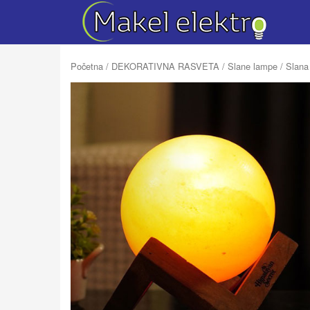
Početna
/
DEKORATIVNA RASVETA
/
Slane lampe
/ Slana 