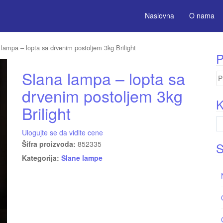
Naslovna
O nama
lampa – lopta sa drvenim postoljem 3kg Brilight
P
Slana lampa – lopta sa
Pr
za
drvenim postoljem 3kg
K
Brilight
Ulogujte se da vidite cene
Šifra proizvoda:
852335
S
Kategorija:
Slane lampe