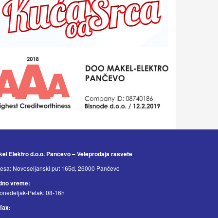
el Elektro d.o.o. Pančevo – Veleprodaja rasvete
esa: Novoseljanski put 165d, 26000 Pančevo
dno vreme:
onedeljak-Petak: 08-16h
/fax: