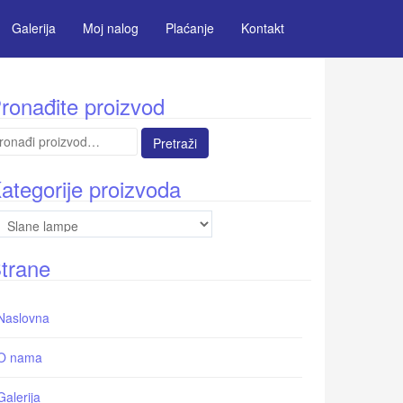
Galerija
Moj nalog
Plaćanje
Kontakt
ronađite proizvod
etraga
:
ategorije proizvoda
trane
Naslovna
O nama
Galerija