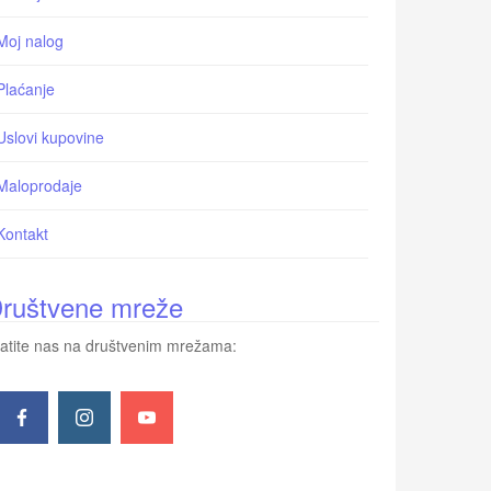
Moj nalog
Plaćanje
Uslovi kupovine
Maloprodaje
Kontakt
ruštvene mreže
atite nas na društvenim mrežama: