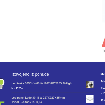
Izdvojeno iz ponude
Mak
Adr
Led traka 5050HV-60-W IP67 8W/220V Brilight
Ra
bez PDV-a
» P
Led panel Ledo 30 18W 227X227X35mm
Tel
1350Lm/6400K Brilight