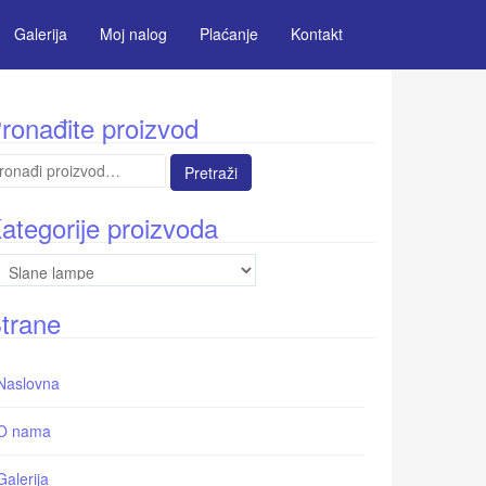
Galerija
Moj nalog
Plaćanje
Kontakt
ronađite proizvod
etraga
:
ategorije proizvoda
trane
Naslovna
O nama
Galerija