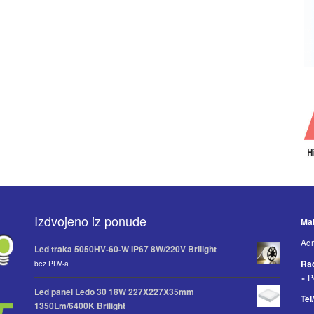
Izdvojeno iz ponude
Mak
Adr
Led traka 5050HV-60-W IP67 8W/220V Brilight
Ra
bez PDV-a
» P
Led panel Ledo 30 18W 227X227X35mm
Tel
1350Lm/6400K Brilight