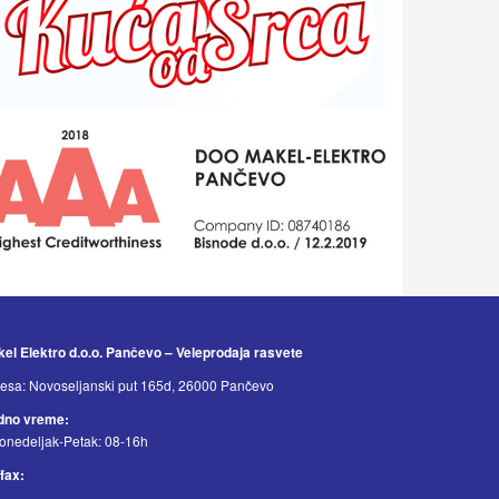
el Elektro d.o.o. Pančevo – Veleprodaja rasvete
esa: Novoseljanski put 165d, 26000 Pančevo
dno vreme:
onedeljak-Petak: 08-16h
/fax: