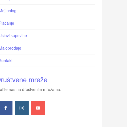
Moj nalog
Plaćanje
Uslovi kupovine
Maloprodaje
Kontakt
ruštvene mreže
atite nas na društvenim mrežama: