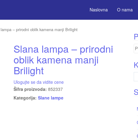
Naslovna
O nama
lampa – prirodni oblik kamena manji Brilight
P
Slana lampa – prirodni
Pr
za
oblik kamena manji
K
Brilight
Ulogujte se da vidite cene
Šifra proizvoda:
852337
S
Kategorija:
Slane lampe