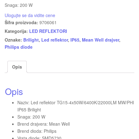
Snaga: 200 W
Ulogujte se da vidite cene
Šifra proizvoda:
9706061
Kategorija:
LED REFLEKTORI
Oznake:
Brilight
,
Led reflektor
,
IP65
,
Mean Well drajver
,
Philips diode
Opis
Opis
Naziv: Led reflektor TG15-4x50W/6400K/22000LM MW/PHI
IP65 Brilight
Snaga: 200 W
Brend drajvera: Mean Well
Brend dioda: Philips
Vrsta diode: SMD5730