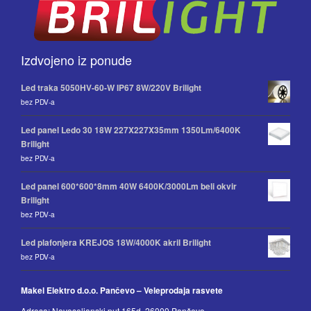
Izdvojeno iz ponude
Led traka 5050HV-60-W IP67 8W/220V Brilight
bez PDV-a
Led panel Ledo 30 18W 227X227X35mm 1350Lm/6400K
Brilight
bez PDV-a
Led panel 600*600*8mm 40W 6400K/3000Lm beli okvir
Brilight
bez PDV-a
Led plafonjera KREJOS 18W/4000K akril Brilight
bez PDV-a
Makel Elektro d.o.o. Pančevo – Veleprodaja rasvete
Adresa: Novoseljanski put 165d, 26000 Pančevo