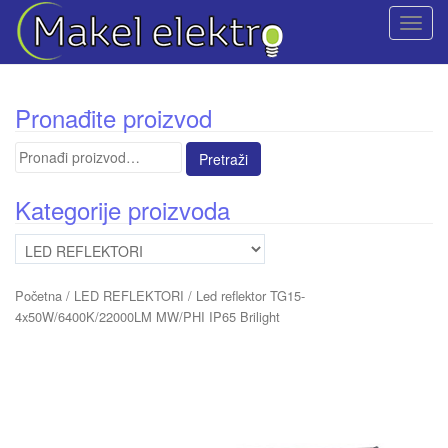
T
o
g
g
Pronađite proizvod
l
e
Pretraga
n
za:
a
Kategorije proizvoda
v
i
g
a
Početna
/
LED REFLEKTORI
/ Led reflektor TG15-
t
4x50W/6400K/22000LM MW/PHI IP65 Brilight
i
o
n