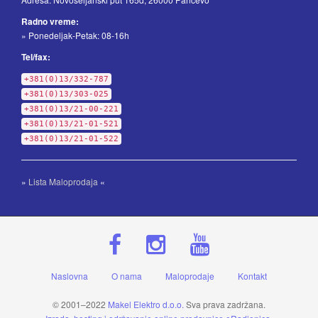
Radno vreme:
» Ponedeljak-Petak: 08-16h
Tel/fax:
+381(0)13/332-787
+381(0)13/303-025
+381(0)13/21-00-221
+381(0)13/21-01-521
+381(0)13/21-01-522
»
Lista Maloprodaja
«
Naslovna
O nama
Maloprodaje
Kontakt
© 2001–2022
Makel Elektro d.o.o.
Sva prava zadržana.