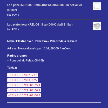
Led panel 600*600*8mm 40W 6400K/3000Lm beli okvir
Brilight
bez PDV-a
Led plafonjera KREJOS 18W/4000K akril Brilight
bez PDV-a
Makel Elektro d.o.o. Pančevo – Veleprodaja rasvete
Adresa: Novoseljanski put 165d, 26000 Pančevo
Radno vreme:
» Ponedeljak-Petak: 08-16h
Tel/fax:
+381(0)13/332-787
+381(0)13/303-025
+381(0)13/21-00-221
+381(0)13/21-01-521
+381(0)13/21-01-522