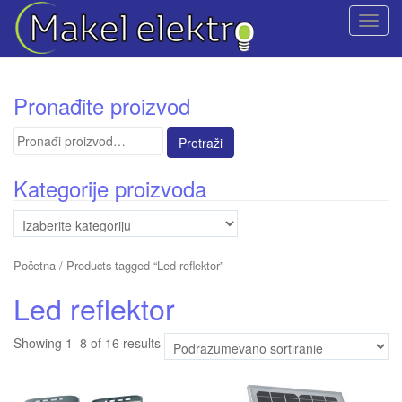
T
o
g
g
Pronađite proizvod
l
e
Pretraga
n
za:
a
Kategorije proizvoda
v
i
g
a
Početna
/ Products tagged “Led reflektor”
t
i
Led reflektor
o
n
Showing 1–8 of 16 results