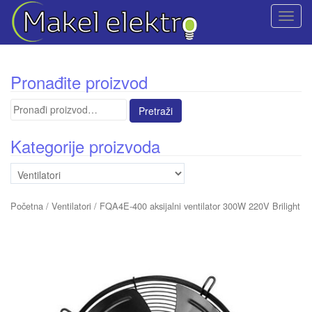
T
o
g
g
Pronađite proizvod
l
e
Pretraga
n
za:
a
Kategorije proizvoda
v
i
g
a
Početna
/
Ventilatori
/ FQA4E-400 aksijalni ventilator 300W 220V Brilight
t
i
o
n