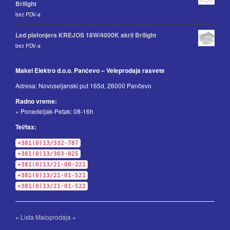
Brilight
bez PDV-a
Led plafonjera KREJOS 18W/4000K akril Brilight
bez PDV-a
Makel Elektro d.o.o. Pančevo – Veleprodaja rasvete
Adresa: Novoseljanski put 165d, 26000 Pančevo
Radno vreme:
» Ponedeljak-Petak: 08-16h
Tel/fax:
+381(0)13/332-787
+381(0)13/303-025
+381(0)13/21-00-221
+381(0)13/21-01-521
+381(0)13/21-01-522
»
Lista Maloprodaja
«