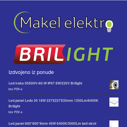
Izdvojeno iz ponude
Led traka 5050HV-60-W IP67 8W/220V Brilight
bez PDV-a
Led panel Ledo 30 18W 227X227X35mm 1350Lm/6400K
Brilight
bez PDV-a
Led panel 600*600*8mm 40W 6400K/3000Lm beli okvir