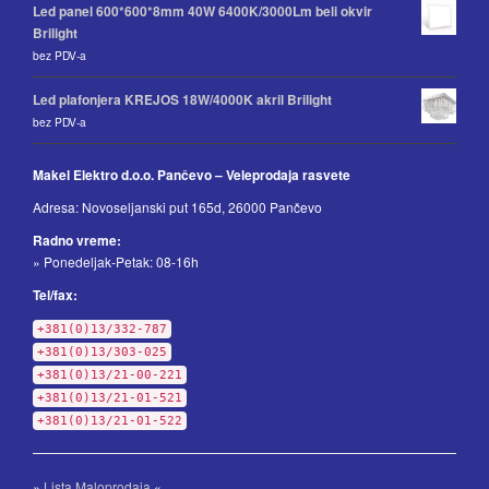
Led panel 600*600*8mm 40W 6400K/3000Lm beli okvir
Brilight
bez PDV-a
Led plafonjera KREJOS 18W/4000K akril Brilight
bez PDV-a
Makel Elektro d.o.o. Pančevo – Veleprodaja rasvete
Adresa: Novoseljanski put 165d, 26000 Pančevo
Radno vreme:
» Ponedeljak-Petak: 08-16h
Tel/fax:
+381(0)13/332-787
+381(0)13/303-025
+381(0)13/21-00-221
+381(0)13/21-01-521
+381(0)13/21-01-522
»
Lista Maloprodaja
«