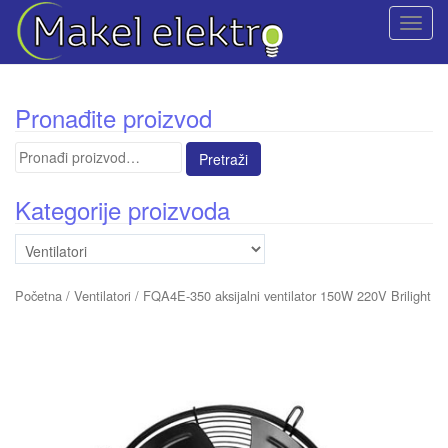
T
o
g
g
Pronađite proizvod
l
e
Pretraga
n
za:
a
Kategorije proizvoda
v
i
g
a
Početna
/
Ventilatori
/ FQA4E-350 aksijalni ventilator 150W 220V Brilight
t
i
o
n