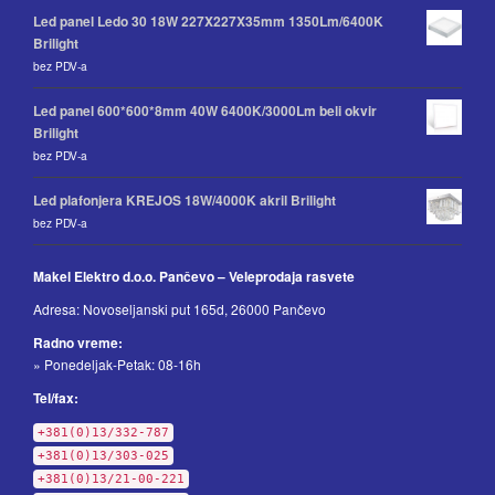
Led panel Ledo 30 18W 227X227X35mm 1350Lm/6400K
Brilight
bez PDV-a
Led panel 600*600*8mm 40W 6400K/3000Lm beli okvir
Brilight
bez PDV-a
Led plafonjera KREJOS 18W/4000K akril Brilight
bez PDV-a
Makel Elektro d.o.o. Pančevo – Veleprodaja rasvete
Adresa: Novoseljanski put 165d, 26000 Pančevo
Radno vreme:
» Ponedeljak-Petak: 08-16h
Tel/fax:
+381(0)13/332-787
+381(0)13/303-025
+381(0)13/21-00-221