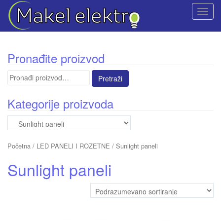
T
o
g
g
Pronađite proizvod
l
e
Pretraga
n
za:
a
Kategorije proizvoda
v
i
g
a
Početna
/
LED PANELI I ROZETNE
/ Sunlight paneli
t
i
Sunlight paneli
o
n