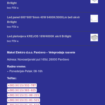
Brilight
bez PDV-a
Led panel 600*600*8mm 40W 6400K/3000Lm beli okvir
Brilight
bez PDV-a
Led plafonjera KREJOS 18W/4000K akril Brilight
bez PDV-a
Makel Elektro d.o.o. Pančevo – Veleprodaja rasvete
Adresa: Novoseljanski put 165d, 26000 Pančevo
Radno vreme:
» Ponedeljak-Petak: 08-16h
Tel/fax:
+381(0)13/332-787
+381(0)13/303-025
+381(0)13/21-00-221
+381(0)13/21-01-521