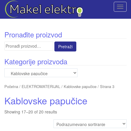
T
o
g
g
Pronađite proizvod
l
e
Pretraga
n
za:
a
Kategorije proizvoda
v
i
g
a
Početna
/
ELEKTROMATERIJAL
/ Kablovske papučice / Strana 3
t
i
Kablovske papučice
o
n
Showing 17–20 of 20 results