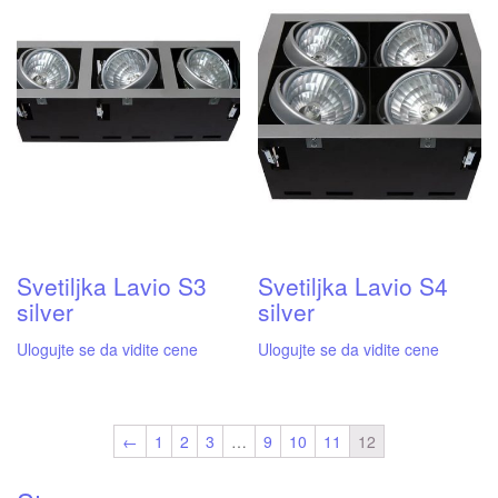
Svetiljka Lavio S3
Svetiljka Lavio S4
silver
silver
Ulogujte se da vidite cene
Ulogujte se da vidite cene
←
1
2
3
…
9
10
11
12