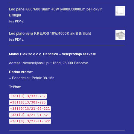
Led panel 600*600*8mm 40W 6400K/3000Lm beli okvir
Brilight
bez PDV-a
Led plafonjera KREJOS 18W/4000K akril Brilight
bez PDV-a
Makel Elektro d.o.o. Pančevo – Veleprodaja rasvete
Adresa: Novoseljanski put 165d, 26000 Pančevo
Radno vreme:
» Ponedeljak-Petak: 08-16h
Tel/fax:
+381(0)13/332-787
+381(0)13/303-025
+381(0)13/21-00-221
+381(0)13/21-01-521
+381(0)13/21-01-522