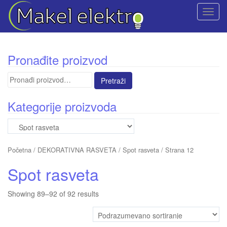
T
o
g
g
Pronađite proizvod
l
e
Pretraga
n
za:
a
Kategorije proizvoda
v
i
g
a
Početna
/
DEKORATIVNA RASVETA
/ Spot rasveta / Strana 12
t
i
Spot rasveta
o
n
Showing 89–92 of 92 results