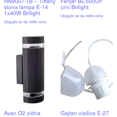
HN9007-TB – Tiffany
Fenjer BL-500UP
stona lampa E-14
crni Brilight
1x40W Brilight
Ulogujte se da vidite cene
Ulogujte se da vidite cene
Avan O2 zidna
Gajtan visilice E-27