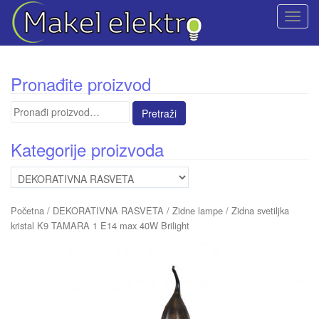
T
o
g
g
Pronađite proizvod
l
e
Pretraga
n
za:
a
Kategorije proizvoda
v
i
g
a
Početna
/
DEKORATIVNA RASVETA
/
Zidne lampe
/ Zidna svetiljka
t
kristal K9 TAMARA 1 E14 max 40W Brilight
i
o
n