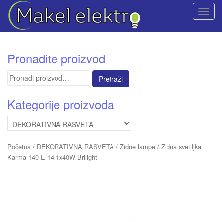
T
o
g
g
Pronađite proizvod
l
e
Pretraga
n
za:
a
Kategorije proizvoda
v
i
g
a
Početna
/
DEKORATIVNA RASVETA
/
Zidne lampe
/ Zidna svetiljka
t
Karma 140 E-14 1x40W Brilight
i
o
n