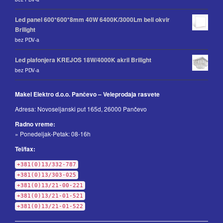
Led panel 600*600*8mm 40W 6400K/3000Lm beli okvir
Brilight
bez PDV-a
Led plafonjera KREJOS 18W/4000K akril Brilight
bez PDV-a
Makel Elektro d.o.o. Pančevo – Veleprodaja rasvete
Adresa: Novoseljanski put 165d, 26000 Pančevo
Radno vreme:
» Ponedeljak-Petak: 08-16h
Tel/fax:
+381(0)13/332-787
+381(0)13/303-025
+381(0)13/21-00-221
+381(0)13/21-01-521
+381(0)13/21-01-522