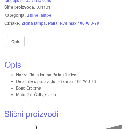
Ulogujte se da vidite cene
Šifra proizvoda:
991131
Kategorija:
Zidne lampe
Oznake:
Zidna lampa
,
Palia
,
R7s max 100 W J-78
Opis
Opis
Naziv: Zidna lampa Palia 10 silver
Detaljnije o proizvodu: R7s max 100 W J-78
Boja: Srebrna
Materijal: Čelik, staklo
Slični proizvodi