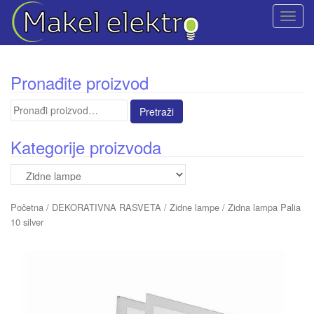
T
o
g
g
Pronađite proizvod
l
e
Pretraga
n
za:
a
Kategorije proizvoda
v
i
g
a
Početna
/
DEKORATIVNA RASVETA
/
Zidne lampe
/ Zidna lampa Palia
t
10 silver
i
o
n