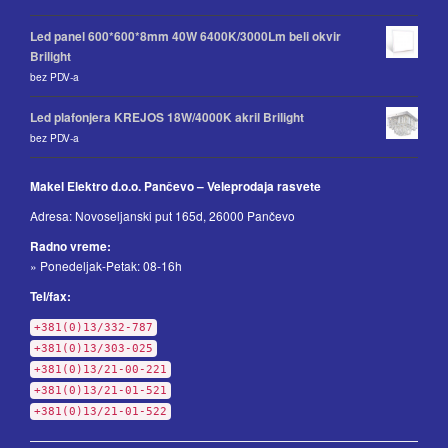
Led panel 600*600*8mm 40W 6400K/3000Lm beli okvir
Brilight
bez PDV-a
Led plafonjera KREJOS 18W/4000K akril Brilight
bez PDV-a
Makel Elektro d.o.o. Pančevo – Veleprodaja rasvete
Adresa: Novoseljanski put 165d, 26000 Pančevo
Radno vreme:
» Ponedeljak-Petak: 08-16h
Tel/fax:
+381(0)13/332-787
+381(0)13/303-025
+381(0)13/21-00-221
+381(0)13/21-01-521
+381(0)13/21-01-522