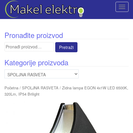
T
o
g
g
Pronađite proizvod
l
e
Pretraga
n
za:
a
Kategorije proizvoda
v
i
g
a
Početna
/
SPOLJNA RASVETA
/ Zidna lampa EGON 4x1W LED 6500K,
t
320Lm, IP54 Brilight
i
o
n