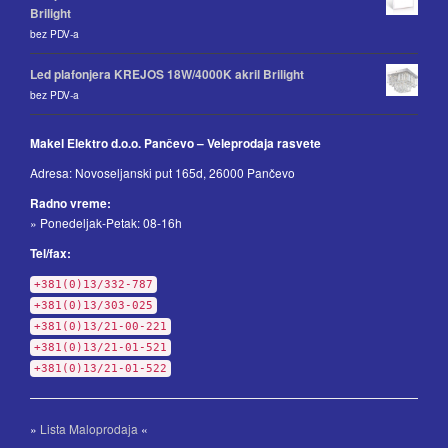
Brilight
bez PDV-a
Led plafonjera KREJOS 18W/4000K akril Brilight
bez PDV-a
Makel Elektro d.o.o. Pančevo – Veleprodaja rasvete
Adresa: Novoseljanski put 165d, 26000 Pančevo
Radno vreme:
» Ponedeljak-Petak: 08-16h
Tel/fax:
+381(0)13/332-787
+381(0)13/303-025
+381(0)13/21-00-221
+381(0)13/21-01-521
+381(0)13/21-01-522
»
Lista Maloprodaja
«