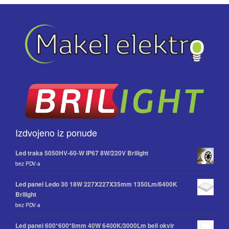
Izdvojeno iz ponude
Led traka 5050HV-60-W IP67 8W/220V Brilight
bez PDV-a
Led panel Ledo 30 18W 227X227X35mm 1350Lm/6400K
Brilight
bez PDV-a
Led panel 600*600*8mm 40W 6400K/3000Lm beli okvir