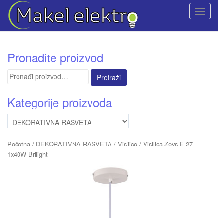
T
o
g
g
Pronađite proizvod
l
e
Pretraga
n
za:
a
Kategorije proizvoda
v
i
g
a
Početna
/
DEKORATIVNA RASVETA
/
Visilice
/ Visilica Zevs E-27
t
1x40W Brilight
i
o
n