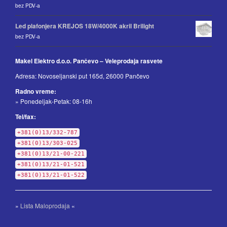
bez PDV-a
Led plafonjera KREJOS 18W/4000K akril Brilight
bez PDV-a
Makel Elektro d.o.o. Pančevo – Veleprodaja rasvete
Adresa: Novoseljanski put 165d, 26000 Pančevo
Radno vreme:
» Ponedeljak-Petak: 08-16h
Tel/fax:
+381(0)13/332-787
+381(0)13/303-025
+381(0)13/21-00-221
+381(0)13/21-01-521
+381(0)13/21-01-522
»
Lista Maloprodaja
«