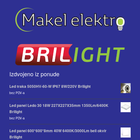
Izdvojeno iz ponude
Led traka 5050HV-60-W IP67 8W/220V Brilight
bez PDV-a
Led panel Ledo 30 18W 227X227X35mm 1350Lm/6400K
Brilight
bez PDV-a
Led panel 600*600*8mm 40W 6400K/3000Lm beli okvir
Brilight