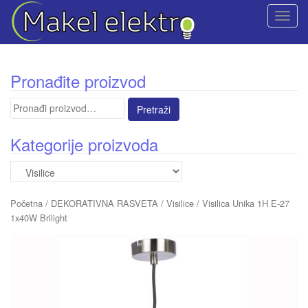
T
o
g
g
Pronađite proizvod
l
e
Pretraga
n
za:
a
Kategorije proizvoda
v
i
g
a
Početna
/
DEKORATIVNA RASVETA
/
Visilice
/ Visilica Unika 1H E-27
t
1x40W Brilight
i
o
n