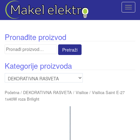
T
o
g
g
Pronađite proizvod
l
e
Pretraga
n
za:
a
Kategorije proizvoda
v
i
g
a
Početna
/
DEKORATIVNA RASVETA
/
Visilice
/ Visilica Saint E-27
t
1x40W roza Brilight
i
o
n