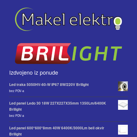
Izdvojeno iz ponude
Led traka 5050HV-60-W IP67 8W/220V Brilight
bez PDV-a
Led panel Ledo 30 18W 227X227X35mm 1350Lm/6400K
Brilight
bez PDV-a
Led panel 600*600*8mm 40W 6400K/3000Lm beli okvir
Brilight