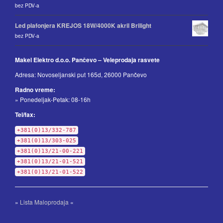
bez PDV-a
Led plafonjera KREJOS 18W/4000K akril Brilight
bez PDV-a
Makel Elektro d.o.o. Pančevo – Veleprodaja rasvete
Adresa: Novoseljanski put 165d, 26000 Pančevo
Radno vreme:
» Ponedeljak-Petak: 08-16h
Tel/fax:
+381(0)13/332-787
+381(0)13/303-025
+381(0)13/21-00-221
+381(0)13/21-01-521
+381(0)13/21-01-522
»
Lista Maloprodaja
«