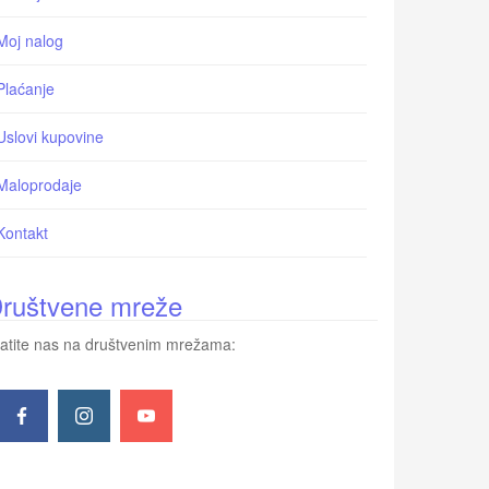
Moj nalog
Plaćanje
Uslovi kupovine
Maloprodaje
Kontakt
ruštvene mreže
atite nas na društvenim mrežama: