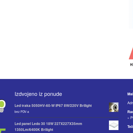
Izdvojeno iz ponude
Mak
Adr
Led traka 5050HV-60-W IP67 8W/220V Brilight
Ra
bez PDV-a
» P
Led panel Ledo 30 18W 227X227X35mm
Tel
1350Lm/6400K Brilight