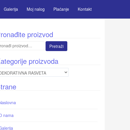
Galerija
Moj nalog
Plaćanje
Kontakt
ronađite proizvod
etraga
:
ategorije proizvoda
trane
Naslovna
O nama
Galerija