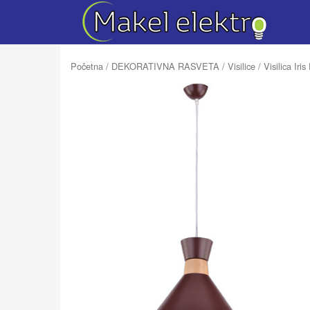
Početna
/
DEKORATIVNA RASVETA
/
Visilice
/ Visilica Iri