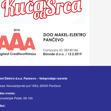
el Elektro d.o.o. Pančevo – Veleprodaja rasvete
esa: Novoseljanski put 165d, 26000 Pančevo
dno vreme:
onedeljak-Petak: 08-16h
/fax: