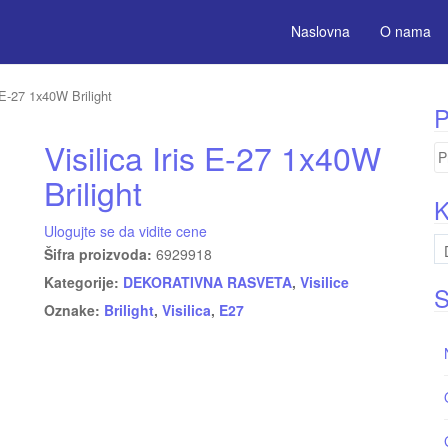
Naslovna
O nama
s E-27 1x40W Brilight
P
Visilica Iris E-27 1x40W
Pr
za
Brilight
K
Ulogujte se da vidite cene
Šifra proizvoda:
6929918
Kategorije:
DEKORATIVNA RASVETA
,
Visilice
S
Oznake:
Brilight
,
Visilica
,
E27