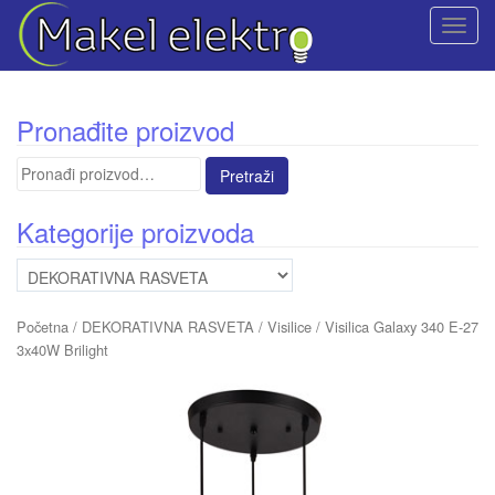
T
o
g
g
Pronađite proizvod
l
e
Pretraga
n
za:
a
Kategorije proizvoda
v
i
g
a
Početna
/
DEKORATIVNA RASVETA
/
Visilice
/ Visilica Galaxy 340 E-27
t
3x40W Brilight
i
o
n