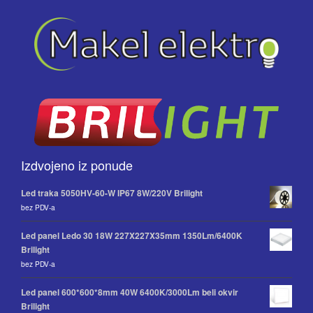
Izdvojeno iz ponude
Led traka 5050HV-60-W IP67 8W/220V Brilight
bez PDV-a
Led panel Ledo 30 18W 227X227X35mm 1350Lm/6400K
Brilight
bez PDV-a
Led panel 600*600*8mm 40W 6400K/3000Lm beli okvir
Brilight