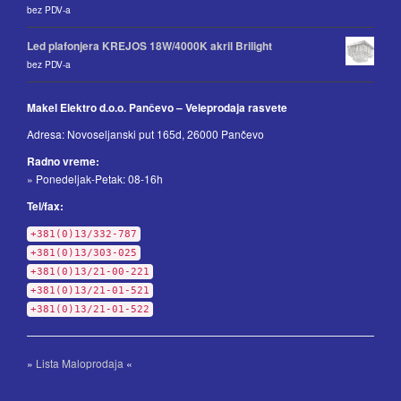
bez PDV-a
Led plafonjera KREJOS 18W/4000K akril Brilight
bez PDV-a
Makel Elektro d.o.o. Pančevo – Veleprodaja rasvete
Adresa: Novoseljanski put 165d, 26000 Pančevo
Radno vreme:
» Ponedeljak-Petak: 08-16h
Tel/fax:
+381(0)13/332-787
+381(0)13/303-025
+381(0)13/21-00-221
+381(0)13/21-01-521
+381(0)13/21-01-522
»
Lista Maloprodaja
«