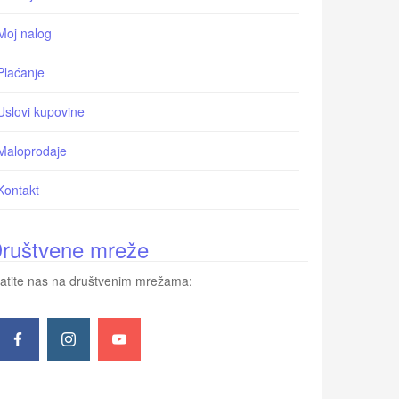
Moj nalog
Plaćanje
Uslovi kupovine
Maloprodaje
Kontakt
ruštvene mreže
atite nas na društvenim mrežama: