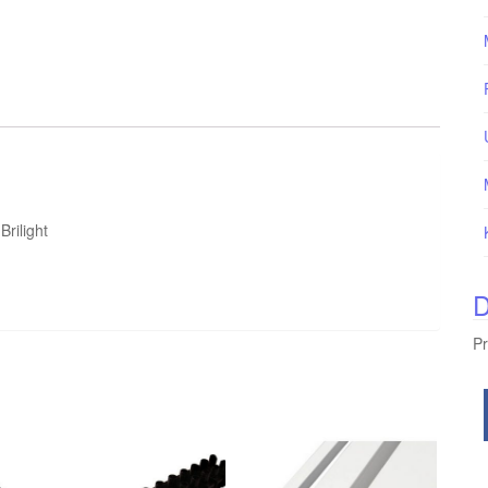
Brilight
D
Pr