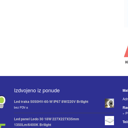
Izdvojeno iz ponude
Mak
Adr
Led traka 5050HV-60-W IP67 8W/220V Brilight
Ra
bez PDV-a
» P
Led panel Ledo 30 18W 227X227X35mm
Tel
1350Lm/6400K Brilight