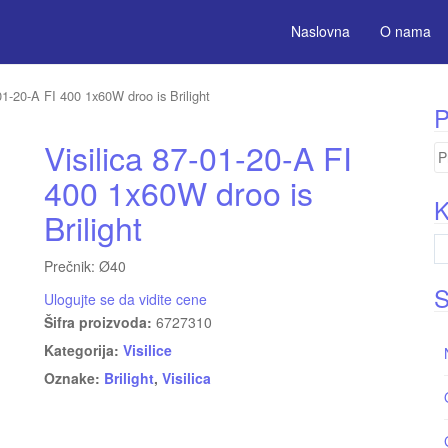
Naslovna
O nama
-01-20-A FI 400 1x60W droo is Brilight
P
Visilica 87-01-20-A FI
Pr
za
400 1x60W droo is
K
Brilight
Prečnik: Ø40
S
Ulogujte se da vidite cene
Šifra proizvoda:
6727310
Kategorija:
Visilice
Oznake:
Brilight
,
Visilica