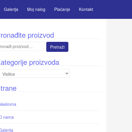
Galerija
Moj nalog
Plaćanje
Kontakt
ronađite proizvod
etraga
:
ategorije proizvoda
trane
Naslovna
O nama
Galerija