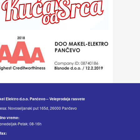
el Elektro d.o.o. Pančevo – Veleprodaja rasvete
esa: Novoseljanski put 165d, 26000 Pančevo
dno vreme:
onedeljak-Petak: 08-16h
/fax: