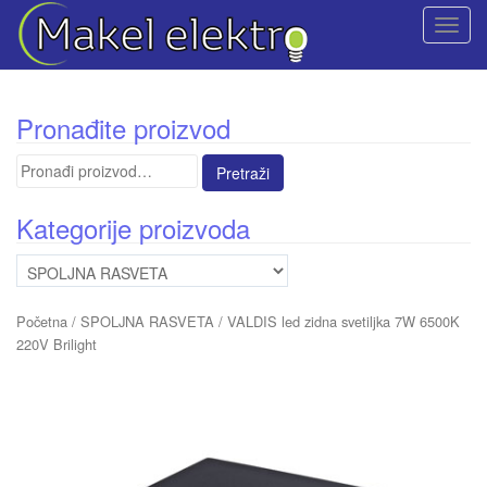
T
o
g
g
Pronađite proizvod
l
e
Pretraga
n
za:
a
Kategorije proizvoda
v
i
g
a
Početna
/
SPOLJNA RASVETA
/ VALDIS led zidna svetiljka 7W 6500K
t
220V Brilight
i
o
n