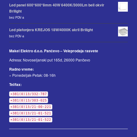
Led panel 600*600*8mm 40W 6400K/3000Lm beli okvir
Brilight
bez PDV-a
Led plafonjera KREJOS 18W/4000K akril Brilight
bez PDV-a
Makel Elektro d.o.o. Pančevo – Veleprodaja rasvete
Adresa: Novoseljanski put 165d, 26000 Pančevo
Radno vreme:
» Ponedeljak-Petak: 08-16h
Tel/fax:
+381(0)13/332-787
+381(0)13/303-025
+381(0)13/21-00-221
+381(0)13/21-01-521
+381(0)13/21-01-522