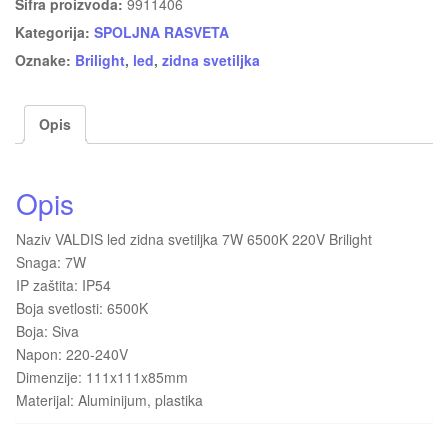
Šifra proizvoda:
9911406
Kategorija:
SPOLJNA RASVETA
Oznake:
Brilight
,
led
,
zidna svetiljka
Opis
Opis
Naziv VALDIS led zidna svetiljka 7W 6500K 220V Brilight
Snaga: 7W
IP zaštita: IP54
Boja svetlosti: 6500K
Boja: Siva
Napon: 220-240V
Dimenzije: 111x111x85mm
Materijal: Aluminijum, plastika