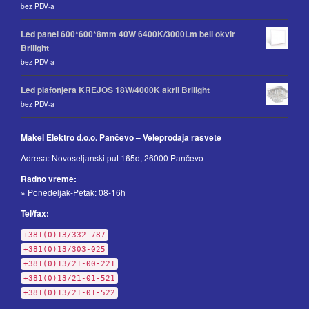
bez PDV-a
Led panel 600*600*8mm 40W 6400K/3000Lm beli okvir
Brilight
bez PDV-a
Led plafonjera KREJOS 18W/4000K akril Brilight
bez PDV-a
Makel Elektro d.o.o. Pančevo – Veleprodaja rasvete
Adresa: Novoseljanski put 165d, 26000 Pančevo
Radno vreme:
» Ponedeljak-Petak: 08-16h
Tel/fax:
+381(0)13/332-787
+381(0)13/303-025
+381(0)13/21-00-221
+381(0)13/21-01-521
+381(0)13/21-01-522