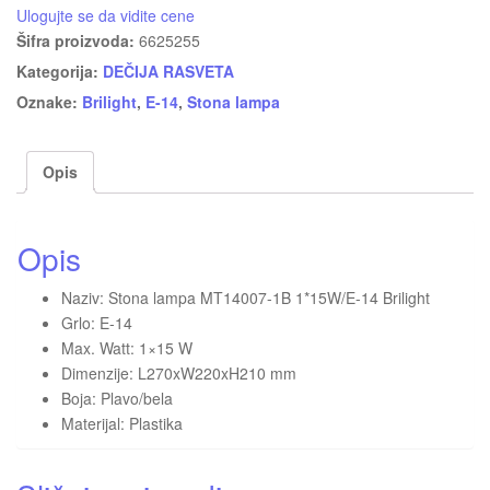
Ulogujte se da vidite cene
Šifra proizvoda:
6625255
Kategorija:
DEČIJA RASVETA
Oznake:
Brilight
,
E-14
,
Stona lampa
Opis
Opis
Naziv: Stona lampa MT14007-1B 1*15W/E-14 Brilight
Grlo: E-14
Max. Watt: 1×15 W
Dimenzije: L270xW220xH210 mm
Boja: Plavo/bela
Materijal: Plastika