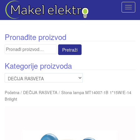
T
o
g
g
Pronađite proizvod
l
e
Pretraga
n
za:
a
Kategorije proizvoda
v
i
g
a
Početna
/
DEČIJA RASVETA
/ Stona lampa MT14007-1B 1*15W/E-14
t
Brilight
i
o
n