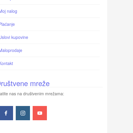
Moj nalog
Plaćanje
Uslovi kupovine
Maloprodaje
Kontakt
ruštvene mreže
atite nas na društvenim mrežama: