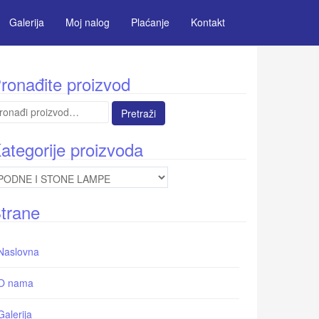
Galerija
Moj nalog
Plaćanje
Kontakt
ronađite proizvod
etraga
:
ategorije proizvoda
trane
Naslovna
O nama
Galerija