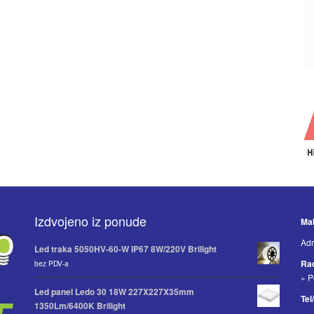
Izdvojeno iz ponude
Mak
Adr
Led traka 5050HV-60-W IP67 8W/220V Brilight
Ra
bez PDV-a
» P
Led panel Ledo 30 18W 227X227X35mm
Tel
1350Lm/6400K Brilight