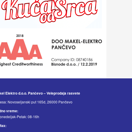
el Elektro d.o.o. Pančevo – Veleprodaja rasvete
esa: Novoseljanski put 165d, 26000 Pančevo
dno vreme:
onedeljak-Petak: 08-16h
/fax: