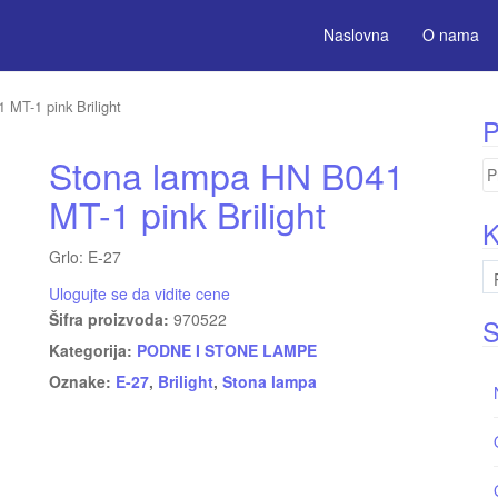
Naslovna
O nama
MT-1 pink Brilight
P
Stona lampa HN B041
Pr
za
MT-1 pink Brilight
K
Grlo: E-27
Ulogujte se da vidite cene
Šifra proizvoda:
970522
S
Kategorija:
PODNE I STONE LAMPE
Oznake:
E-27
,
Brilight
,
Stona lampa