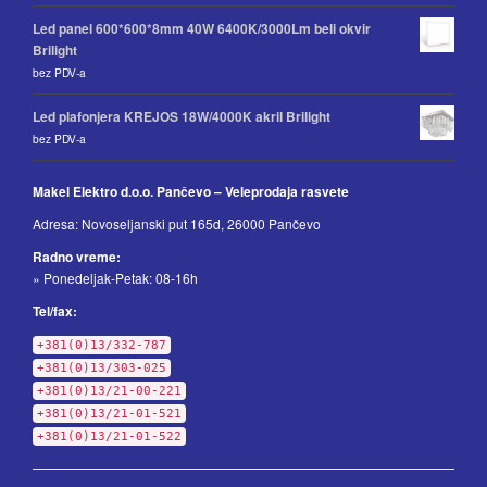
Led panel 600*600*8mm 40W 6400K/3000Lm beli okvir
Brilight
bez PDV-a
Led plafonjera KREJOS 18W/4000K akril Brilight
bez PDV-a
Makel Elektro d.o.o. Pančevo – Veleprodaja rasvete
Adresa: Novoseljanski put 165d, 26000 Pančevo
Radno vreme:
» Ponedeljak-Petak: 08-16h
Tel/fax:
+381(0)13/332-787
+381(0)13/303-025
+381(0)13/21-00-221
+381(0)13/21-01-521
+381(0)13/21-01-522