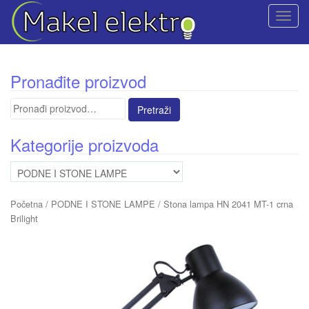
T
o
g
g
Pronađite proizvod
l
e
Pretraga
n
za:
a
Kategorije proizvoda
v
i
g
a
Početna
/
PODNE I STONE LAMPE
/ Stona lampa HN 2041 MT-1 crna
t
Brilight
i
o
n