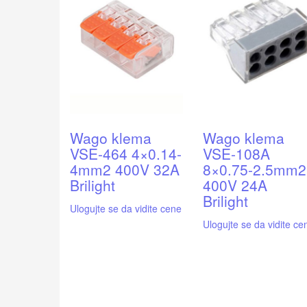
Wago klema
Wago klema
VSE-464 4×0.14-
VSE-108A
4mm2 400V 32A
8×0.75-2.5mm2
Brilight
400V 24A
Brilight
Ulogujte se da vidite cene
Ulogujte se da vidite ce