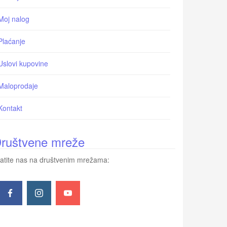
Moj nalog
Plaćanje
Uslovi kupovine
Maloprodaje
Kontakt
ruštvene mreže
atite nas na društvenim mrežama: