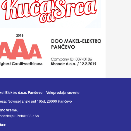
el Elektro d.o.o. Pančevo – Veleprodaja rasvete
esa: Novoseljanski put 165d, 26000 Pančevo
dno vreme:
onedeljak-Petak: 08-16h
/fax: