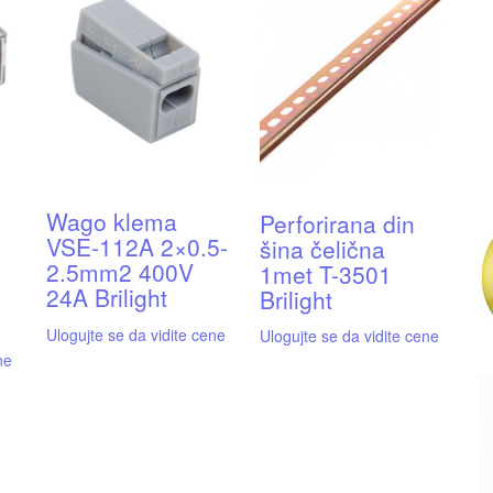
Wago klema
Perforirana din
VSE-112A 2×0.5-
šina čelična
2.5mm2 400V
1met T-3501
24A Brilight
Brilight
Ulogujte se da vidite cene
Ulogujte se da vidite cene
ne