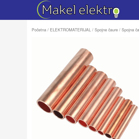
Početna
/
ELEKTROMATERIJAL
/
Spojne čaure
/ Spojna ča