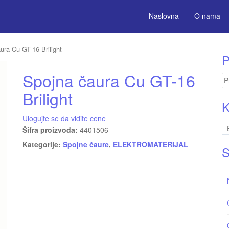
Naslovna
O nama
ura Cu GT-16 Brilight
P
Spojna čaura Cu GT-16
Pr
za
Brilight
K
Ulogujte se da vidite cene
Šifra proizvoda:
4401506
Kategorije:
Spojne čaure
,
ELEKTROMATERIJAL
S