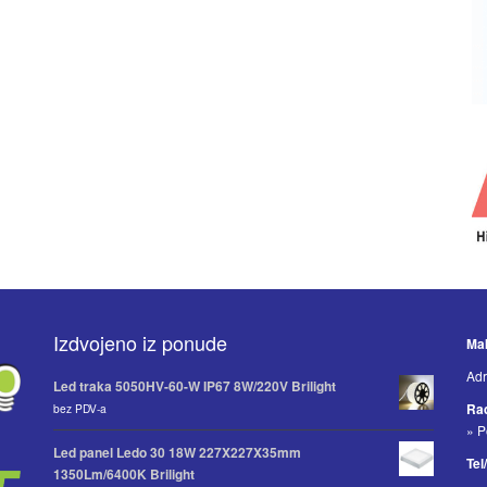
Izdvojeno iz ponude
Mak
Adr
Led traka 5050HV-60-W IP67 8W/220V Brilight
Ra
bez PDV-a
» P
Led panel Ledo 30 18W 227X227X35mm
Tel
1350Lm/6400K Brilight