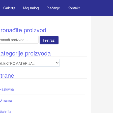
Galerija
Moj nalog
Plaćanje
Kontakt
ronađite proizvod
etraga
:
ategorije proizvoda
trane
Naslovna
O nama
Galerija