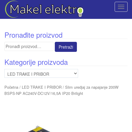
T
o
g
g
Pronađite proizvod
l
e
Pretraga
n
za:
a
Kategorije proizvoda
v
i
g
a
Početna
/
LED TRAKE I PRIBOR
/ Slim uredjaj za napajanje 200W
t
BSPS-NP AC240V-DC12V/16,5A IP20 Brilight
i
o
n