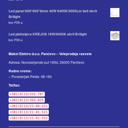
Led panel 600*600*8mm 40W 6400K/3000Lm beli okvir
Brilight
bez PDV-a
Led plafonjera KREJOS 18W/4000K akril Brilight
bez PDV-a
Makel Elektro d.o.o. Pančevo – Veleprodaja rasvete
Adresa: Novoseljanski put 165d, 26000 Pančevo
Radno vreme:
» Ponedeljak-Petak: 08-16h
Tel/fax:
+381(0)13/332-787
+381(0)13/303-025
+381(0)13/21-00-221
+381(0)13/21-01-521
+381(0)13/21-01-522