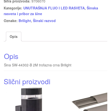
Šifra proizvoda:
9706070
Kategorije:
UNUTRAŠNJA FLUO I LED RASVETA
,
Šinska
rasveta i pribor za šine
Oznake:
Brilight
,
Šinski razvod
Opis
Opis
Šina SW-44302-B 2M trofazna crna Brilight
Slični proizvodi