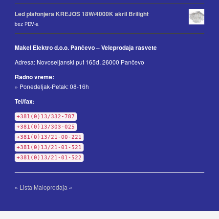
Led plafonjera KREJOS 18W/4000K akril Brilight
bez PDV-a
Makel Elektro d.o.o. Pančevo – Veleprodaja rasvete
Adresa: Novoseljanski put 165d, 26000 Pančevo
Radno vreme:
» Ponedeljak-Petak: 08-16h
Tel/fax:
+381(0)13/332-787
+381(0)13/303-025
+381(0)13/21-00-221
+381(0)13/21-01-521
+381(0)13/21-01-522
»
Lista Maloprodaja
«