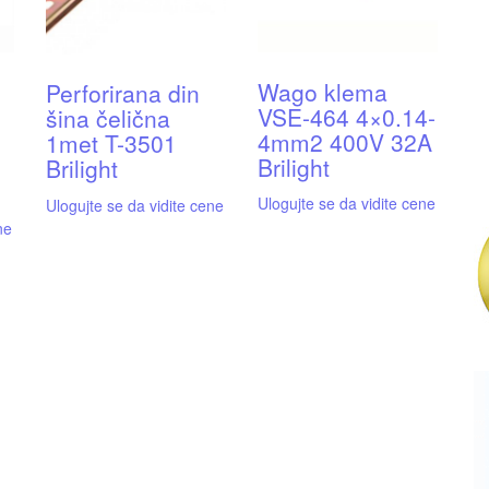
Wago klema
Perforirana din
VSE-464 4×0.14-
šina čelična
4mm2 400V 32A
1met T-3501
Brilight
Brilight
Ulogujte se da vidite cene
Ulogujte se da vidite cene
ne