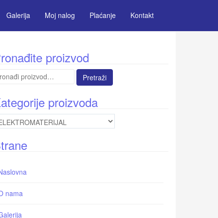
Galerija
Moj nalog
Plaćanje
Kontakt
ronađite proizvod
etraga
:
ategorije proizvoda
trane
Naslovna
O nama
Galerija