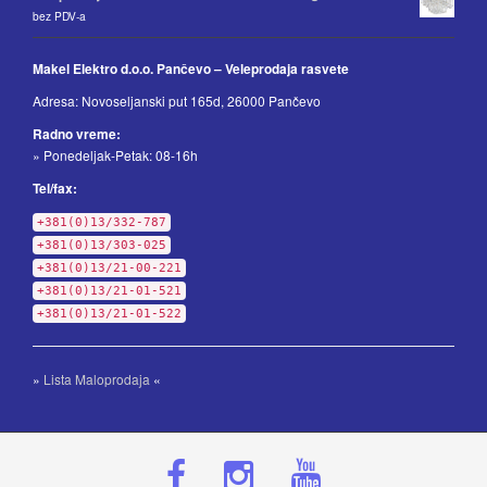
bez PDV-a
Makel Elektro d.o.o. Pančevo – Veleprodaja rasvete
Adresa: Novoseljanski put 165d, 26000 Pančevo
Radno vreme:
» Ponedeljak-Petak: 08-16h
Tel/fax:
+381(0)13/332-787
+381(0)13/303-025
+381(0)13/21-00-221
+381(0)13/21-01-521
+381(0)13/21-01-522
»
Lista Maloprodaja
«