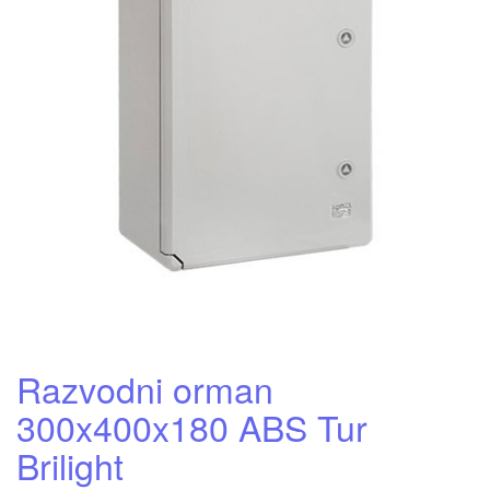
Razvodni orman
300x400x180 ABS Tur
Brilight