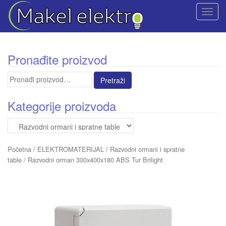
T
o
g
g
Pronađite proizvod
l
e
Pretraga
n
za:
a
Kategorije proizvoda
v
i
g
a
Početna
/
ELEKTROMATERIJAL
/
Razvodni ormani i spratne
t
table
/ Razvodni orman 300x400x180 ABS Tur Brilight
i
o
n