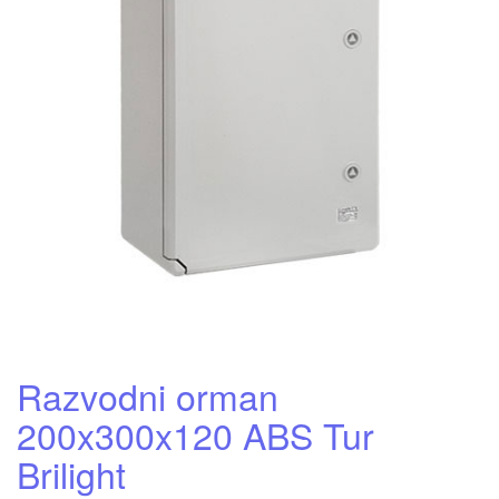
Razvodni orman
200x300x120 ABS Tur
Brilight