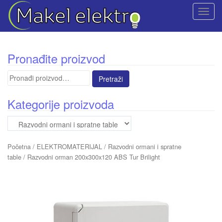
T
o
g
g
Pronađite proizvod
l
e
Pretraga
n
za:
a
Kategorije proizvoda
v
i
g
a
Početna
/
ELEKTROMATERIJAL
/
Razvodni ormani i spratne
t
table
/ Razvodni orman 200x300x120 ABS Tur Brilight
i
o
n