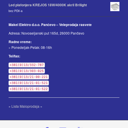
Led plafonjera KREJOS 18W/4000K akril Brilight
bez PDV-a
Makel Elektro d.o.o. Pančevo – Veleprodaja rasvete
Adresa: Novoseljanski put 165d, 26000 Pančevo
Radno vreme:
» Ponedeljak-Petak: 08-16h
Tel/fax:
+381(0)13/332-787
+381(0)13/303-025
+381(0)13/21-00-221
+381(0)13/21-01-521
+381(0)13/21-01-522
»
Lista Maloprodaja
«