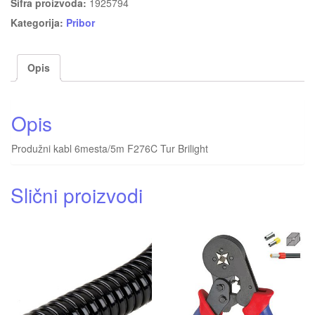
Šifra proizvoda:
1925794
Kategorija:
Pribor
Opis
Opis
Produžni kabl 6mesta/5m F276C Tur Brilight
Slični proizvodi