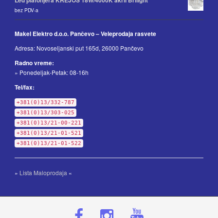
Led plafonjera KREJOS 18W/4000K akril Brilight
bez PDV-a
Makel Elektro d.o.o. Pančevo – Veleprodaja rasvete
Adresa: Novoseljanski put 165d, 26000 Pančevo
Radno vreme:
» Ponedeljak-Petak: 08-16h
Tel/fax:
+381(0)13/332-787
+381(0)13/303-025
+381(0)13/21-00-221
+381(0)13/21-01-521
+381(0)13/21-01-522
»
Lista Maloprodaja
«