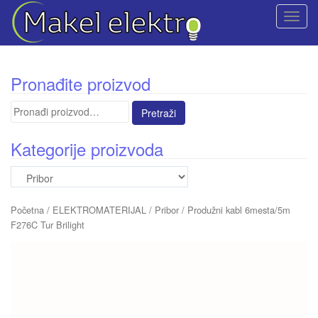
T
o
g
g
Pronađite proizvod
l
e
Pretraga
n
za:
a
Kategorije proizvoda
v
i
g
a
Početna
/
ELEKTROMATERIJAL
/
Pribor
/ Produžni kabl 6mesta/5m
t
F276C Tur Brilight
i
o
n