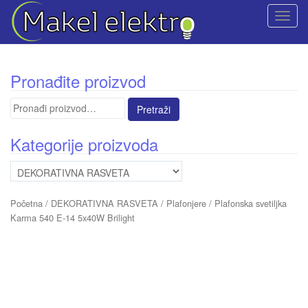
T
o
g
g
Pronađite proizvod
l
e
Pretraga
n
za:
a
Kategorije proizvoda
v
i
g
a
Početna
/
DEKORATIVNA RASVETA
/
Plafonjere
/ Plafonska svetiljka
t
Karma 540 E-14 5x40W Brilight
i
o
n