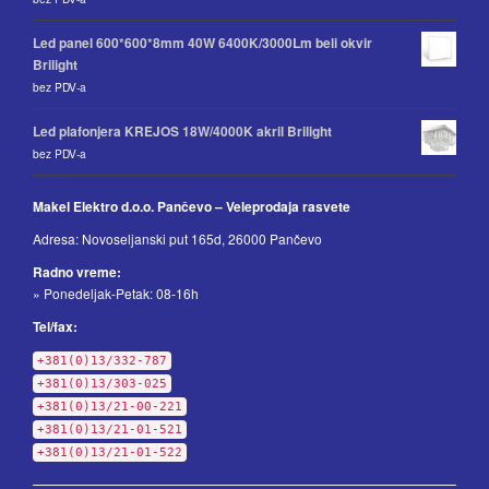
Led panel 600*600*8mm 40W 6400K/3000Lm beli okvir
Brilight
bez PDV-a
Led plafonjera KREJOS 18W/4000K akril Brilight
bez PDV-a
Makel Elektro d.o.o. Pančevo – Veleprodaja rasvete
Adresa: Novoseljanski put 165d, 26000 Pančevo
Radno vreme:
» Ponedeljak-Petak: 08-16h
Tel/fax:
+381(0)13/332-787
+381(0)13/303-025
+381(0)13/21-00-221
+381(0)13/21-01-521
+381(0)13/21-01-522