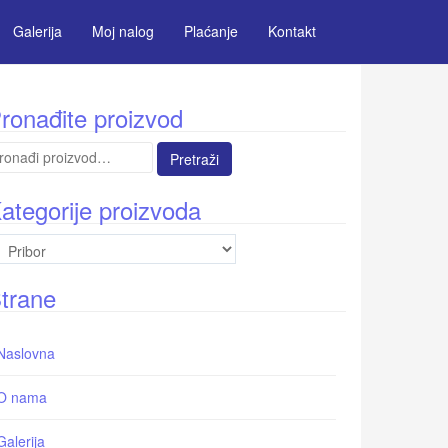
Galerija
Moj nalog
Plaćanje
Kontakt
ronađite proizvod
etraga
:
ategorije proizvoda
trane
Naslovna
O nama
Galerija