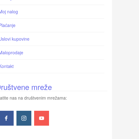
Moj nalog
Plaćanje
Uslovi kupovine
Maloprodaje
Kontakt
ruštvene mreže
atite nas na društvenim mrežama: