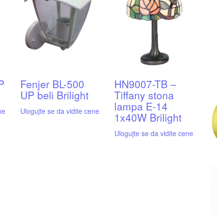
P
Fenjer BL-500
HN9007-TB –
UP beli Brilight
Tiffany stona
lampa E-14
ne
Ulogujte se da vidite cene
1x40W Brilight
Ulogujte se da vidite cene