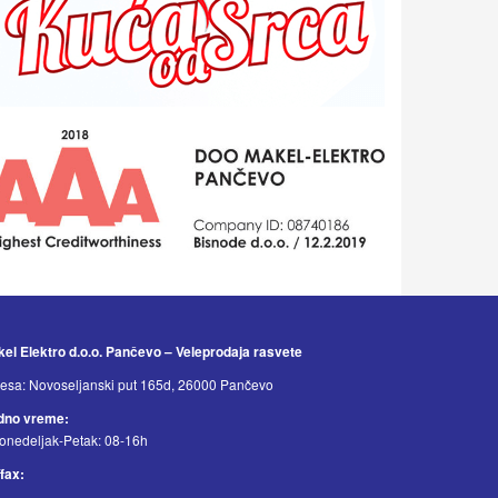
el Elektro d.o.o. Pančevo – Veleprodaja rasvete
esa: Novoseljanski put 165d, 26000 Pančevo
dno vreme:
onedeljak-Petak: 08-16h
/fax: