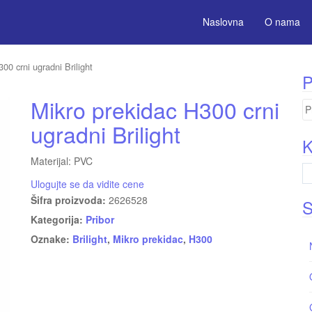
Naslovna
O nama
00 crni ugradni Brilight
P
Mikro prekidac H300 crni
Pr
za
ugradni Brilight
K
Materijal: PVC
Ulogujte se da vidite cene
Šifra proizvoda:
2626528
S
Kategorija:
Pribor
Oznake:
Brilight
,
Mikro prekidac
,
H300