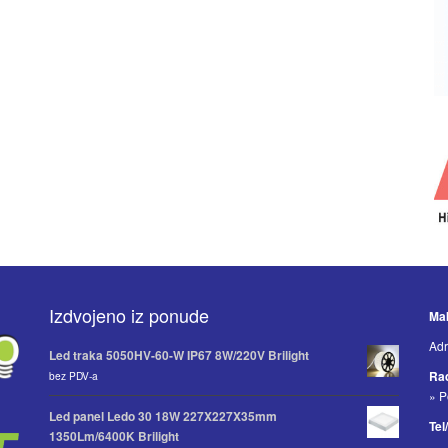
Izdvojeno iz ponude
Mak
Adr
Led traka 5050HV-60-W IP67 8W/220V Brilight
Ra
bez PDV-a
» P
Led panel Ledo 30 18W 227X227X35mm
Tel
1350Lm/6400K Brilight