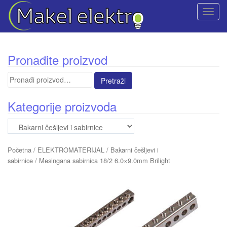
T
o
g
g
Pronađite proizvod
l
e
Pretraga
n
za:
a
Kategorije proizvoda
v
i
g
a
Početna
/
ELEKTROMATERIJAL
/
Bakarni češljevi i
t
sabirnice
/ Mesingana sabirnica 18/2 6.0×9.0mm Brilight
i
o
n