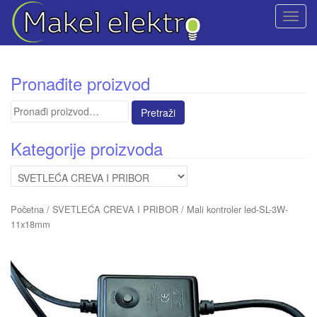
T
o
g
g
Pronađite proizvod
l
e
Pretraga
n
za:
a
Kategorije proizvoda
v
i
g
a
Početna
/
SVETLEĆA CREVA I PRIBOR
/ Mali kontroler led-SL-3W-
t
11x18mm
i
o
n