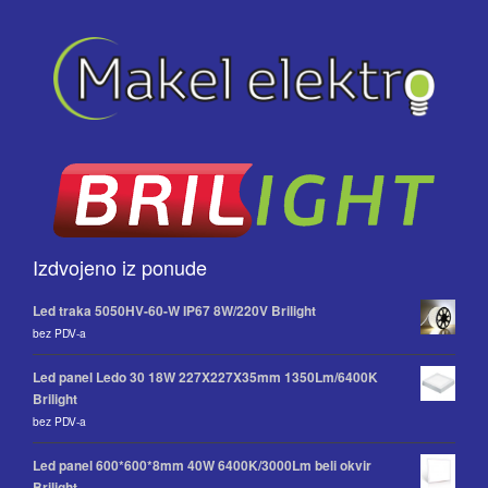
Izdvojeno iz ponude
Led traka 5050HV-60-W IP67 8W/220V Brilight
bez PDV-a
Led panel Ledo 30 18W 227X227X35mm 1350Lm/6400K
Brilight
bez PDV-a
Led panel 600*600*8mm 40W 6400K/3000Lm beli okvir
Brilight