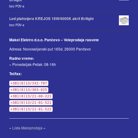
bez PDV-a
Led plafonjera KREJOS 18W/4000K akril Brilight
bez PDV-a
Makel Elektro d.o.o. Pančevo – Veleprodaja rasvete
Adresa: Novoseljanski put 165d, 26000 Pančevo
Radno vreme:
» Ponedeljak-Petak: 08-16h
Tel/fax:
+381(0)13/332-787
+381(0)13/303-025
+381(0)13/21-00-221
+381(0)13/21-01-521
+381(0)13/21-01-522
»
Lista Maloprodaja
«