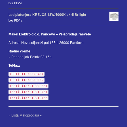
bez PDV-a
Led plafonjera KREJOS 18W/4000K akril Brilight
bez PDV-a
Makel Elektro d.o.o. Pančevo – Veleprodaja rasvete
Adresa: Novoseljanski put 165d, 26000 Pančevo
Radno vreme:
» Ponedeljak-Petak: 08-16h
Tel/fax:
+381(0)13/332-787
+381(0)13/303-025
+381(0)13/21-00-221
+381(0)13/21-01-521
+381(0)13/21-01-522
»
Lista Maloprodaja
«