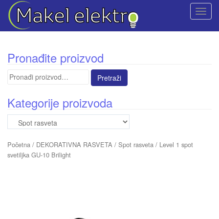
T
o
g
g
Pronađite proizvod
l
e
Pretraga
n
za:
a
Kategorije proizvoda
v
i
g
a
Početna
/
DEKORATIVNA RASVETA
/
Spot rasveta
/ Level 1 spot
t
svetiljka GU-10 Brilight
i
o
n