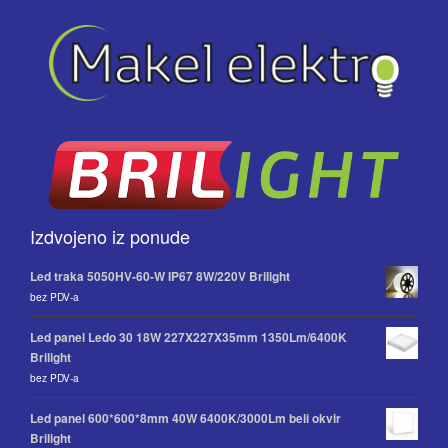
Izdvojeno iz ponude
Led traka 5050HV-60-W IP67 8W/220V Brilight
bez PDV-a
Led panel Ledo 30 18W 227X227X35mm 1350Lm/6400K
Brilight
bez PDV-a
Led panel 600*600*8mm 40W 6400K/3000Lm beli okvir
Brilight