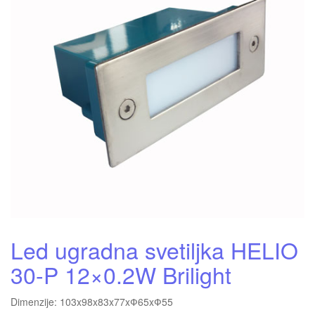
Led ugradna svetiljka HELIO
30-P 12×0.2W Brilight
Dimenzije: 103x98x83x77xФ65xФ55