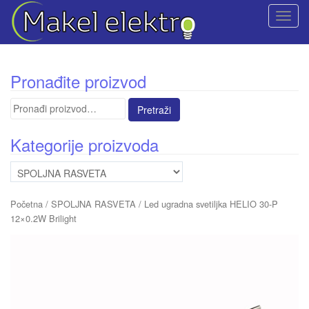
T
o
g
g
Pronađite proizvod
l
e
Pretraga
n
za:
a
Kategorije proizvoda
v
i
g
a
Početna
/
SPOLJNA RASVETA
/ Led ugradna svetiljka HELIO 30-P
t
12×0.2W Brilight
i
o
n