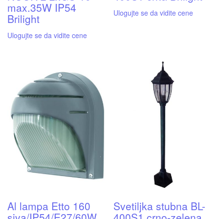
max.35W IP54
Ulogujte se da vidite cene
Brilight
Ulogujte se da vidite cene
Al lampa Etto 160
Svetiljka stubna BL-
siva/IP54/E27/60W
400S1 crno-zelena