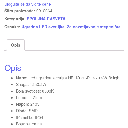
Ulogujte se da vidite cene
Šifra proizvoda:
9912664
Kategorija:
SPOLJNA RASVETA
Oznake:
Ugradna LED svetiljka
,
Za osvetljavanje stepeništa
Opis
Opis
Naziv: Led ugradna svetiljka HELIO 30-P 12×0.2W Brilight
Snaga: 12×0.2W
Boja svetlosti: 6500K
Lumen: 12lum
Napon: 240V
Dioda: SMD
IP zaštita: IP54
Boja: saten nikl