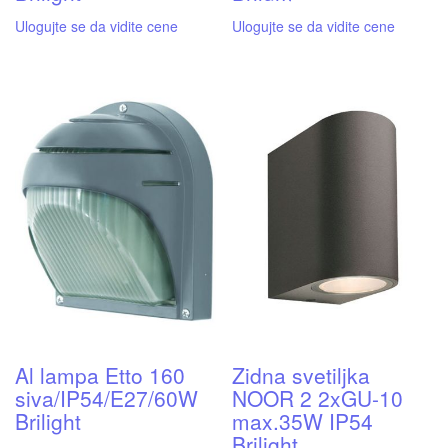
Ulogujte se da vidite cene
Ulogujte se da vidite cene
Al lampa Etto 160
Zidna svetiljka
siva/IP54/E27/60W
NOOR 2 2xGU-10
Brilight
max.35W IP54
Brilight