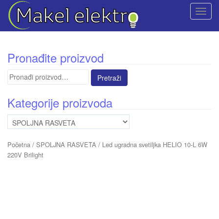
T
o
g
g
Pronađite proizvod
l
e
Pretraga
n
za:
a
Kategorije proizvoda
v
i
g
a
Početna
/
SPOLJNA RASVETA
/ Led ugradna svetiljka HELIO 10-L 6W
t
220V Brilight
i
o
n