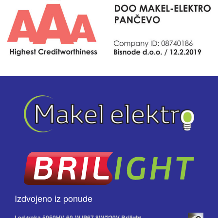
Izdvojeno iz ponude
Led traka 5050HV-60-W IP67 8W/220V Brilight