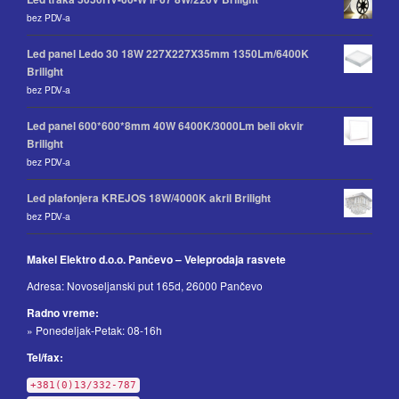
bez PDV-a
Led panel Ledo 30 18W 227X227X35mm 1350Lm/6400K
Brilight
bez PDV-a
Led panel 600*600*8mm 40W 6400K/3000Lm beli okvir
Brilight
bez PDV-a
Led plafonjera KREJOS 18W/4000K akril Brilight
bez PDV-a
Makel Elektro d.o.o. Pančevo – Veleprodaja rasvete
Adresa: Novoseljanski put 165d, 26000 Pančevo
Radno vreme:
» Ponedeljak-Petak: 08-16h
Tel/fax:
+381(0)13/332-787