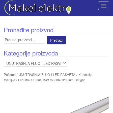
T
o
g
g
Pronađite proizvod
l
e
Pretraga
n
za:
a
Kategorije proizvoda
v
i
g
a
Početna
/
UNUTRAŠNJA FLUO I LED RASVETA
/
Kuhinjske
t
svetiljke
/ Led strela Sirius 15W /6500K/1200lum Brilight
i
o
n