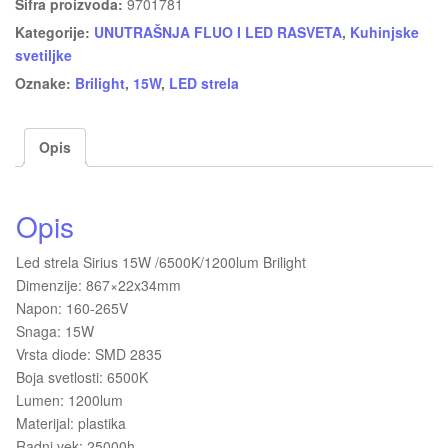
Šifra proizvoda:
9701781
Kategorije:
UNUTRAŠNJA FLUO I LED RASVETA
,
Kuhinjske
svetiljke
Oznake:
Brilight
,
15W
,
LED strela
Opis
Opis
Led strela Sirius 15W /6500K/1200lum Brilight
Dimenzije: 867×22x34mm
Napon: 160-265V
Snaga: 15W
Vrsta diode: SMD 2835
Boja svetlosti: 6500K
Lumen: 1200lum
Materijal: plastika
Radni vek: 25000h