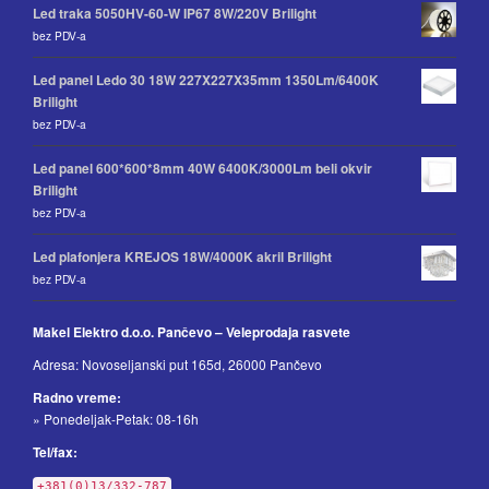
Led traka 5050HV-60-W IP67 8W/220V Brilight
bez PDV-a
Led panel Ledo 30 18W 227X227X35mm 1350Lm/6400K
Brilight
bez PDV-a
Led panel 600*600*8mm 40W 6400K/3000Lm beli okvir
Brilight
bez PDV-a
Led plafonjera KREJOS 18W/4000K akril Brilight
bez PDV-a
Makel Elektro d.o.o. Pančevo – Veleprodaja rasvete
Adresa: Novoseljanski put 165d, 26000 Pančevo
Radno vreme:
» Ponedeljak-Petak: 08-16h
Tel/fax:
+381(0)13/332-787