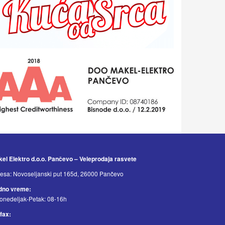
el Elektro d.o.o. Pančevo – Veleprodaja rasvete
esa: Novoseljanski put 165d, 26000 Pančevo
dno vreme:
onedeljak-Petak: 08-16h
/fax: