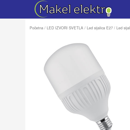
Početna
/
LED IZVORI SVETLA
/
Led sijalica E27
/ Led sij