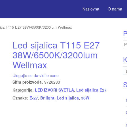
Naslovna
O nama
alica T115 E27 38W/6500K/3200lum Wellmax
P
Led sijalica T115 E27
Pr
za
38W/6500K/3200lum
K
Wellmax
Ulogujte se da vidite cene
Šifra proizvoda:
9726283
S
Kategorije:
LED IZVORI SVETLA
,
Led sijalica E27
Oznake:
E-27
,
Brilight
,
Led sijalica
,
36W