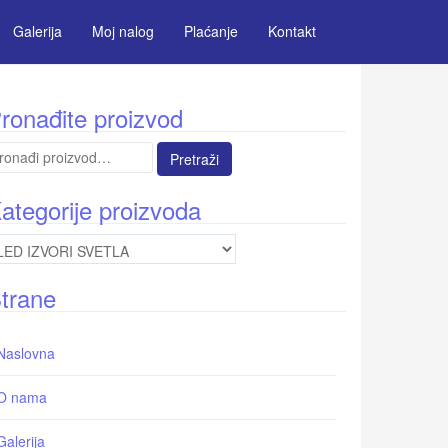
Galerija
Moj nalog
Plaćanje
Kontakt
ronađite proizvod
etraga
:
ategorije proizvoda
trane
Naslovna
O nama
Galerija