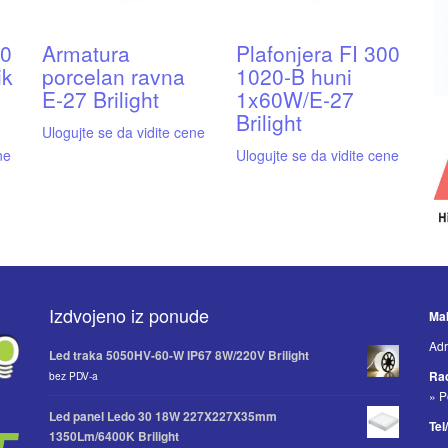
00
Armatura
Plafonjera FI 300
ik
porcelan ravna
1020-B huni
E-27 Brilight
1x60W/E-27
Brilight
Ulogujte se da vidite cene
ne
Ulogujte se da vidite cene
Izdvojeno iz ponude
Mak
Adr
Led traka 5050HV-60-W IP67 8W/220V Brilight
Ra
bez PDV-a
» P
Led panel Ledo 30 18W 227X227X35mm
Tel
1350Lm/6400K Brilight