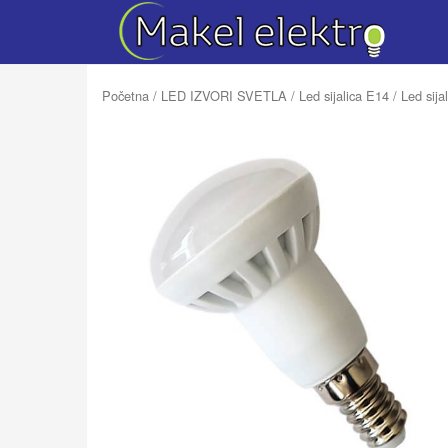
Početna
/
LED IZVORI SVETLA
/
Led sijalica E14
/ Led sij