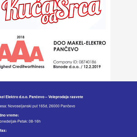
el Elektro d.o.o. Pančevo – Veleprodaja rasvete
esa: Novoseljanski put 165d, 26000 Pančevo
dno vreme:
onedeljak-Petak: 08-16h
/fax: