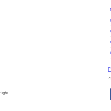
D
Pr
light