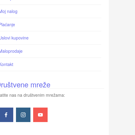
Moj nalog
Plaćanje
Uslovi kupovine
Maloprodaje
Kontakt
ruštvene mreže
atite nas na društvenim mrežama: