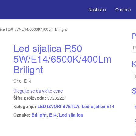
Naslovna
O nama
alica R50 5W/E14/6500K/400Lm Brilight
P
Led sijalica R50
Pr
za
5W/E14/6500K/400Lm
K
Brilight
Grlo: E14
S
Ulogujte se da vidite cene
Šifra proizvoda:
9723222
Kategorije:
LED IZVORI SVETLA
,
Led sijalica E14
Oznake:
Brilight
,
E14
,
Led sijalica