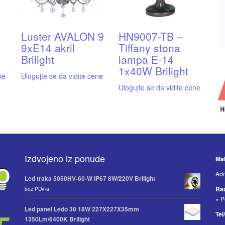
Luster AVALON 9
HN9007-TB –
9xE14 akril
Tiffany stona
Brilight
lampa E-14
1x40W Brilight
ne
Ulogujte se da vidite cene
Ulogujte se da vidite cene
Izdvojeno iz ponude
Mak
Adr
Led traka 5050HV-60-W IP67 8W/220V Brilight
Ra
bez PDV-a
» P
Led panel Ledo 30 18W 227X227X35mm
Tel
1350Lm/6400K Brilight