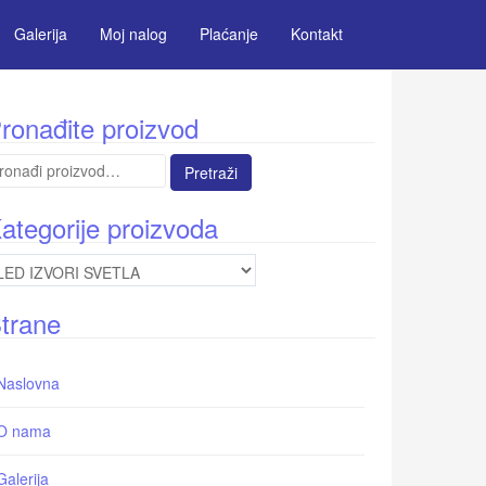
Galerija
Moj nalog
Plaćanje
Kontakt
ronađite proizvod
etraga
:
ategorije proizvoda
trane
Naslovna
O nama
Galerija