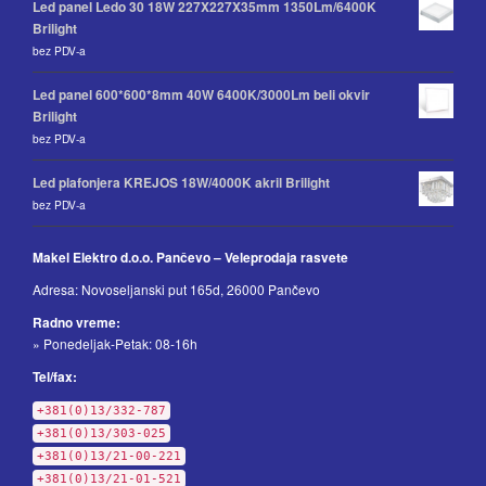
Led panel Ledo 30 18W 227X227X35mm 1350Lm/6400K
Brilight
bez PDV-a
Led panel 600*600*8mm 40W 6400K/3000Lm beli okvir
Brilight
bez PDV-a
Led plafonjera KREJOS 18W/4000K akril Brilight
bez PDV-a
Makel Elektro d.o.o. Pančevo – Veleprodaja rasvete
Adresa: Novoseljanski put 165d, 26000 Pančevo
Radno vreme:
» Ponedeljak-Petak: 08-16h
Tel/fax:
+381(0)13/332-787
+381(0)13/303-025
+381(0)13/21-00-221
+381(0)13/21-01-521