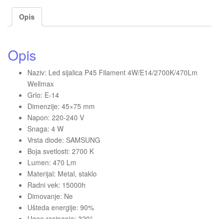
Opis
Opis
Naziv: Led sijalica P45 Filament 4W/E14/2700K/470Lm
Wellmax
Grlo: E-14
Dimenzije: 45×75 mm
Napon: 220-240 V
Snaga: 4 W
Vrsta diode: SAMSUNG
Boja svetlosti: 2700 K
Lumen: 470 Lm
Materijal: Metal, staklo
Radni vek: 15000h
Dimovanje: Ne
Ušteda energije: 90%
Ugao rasipanja: 320°