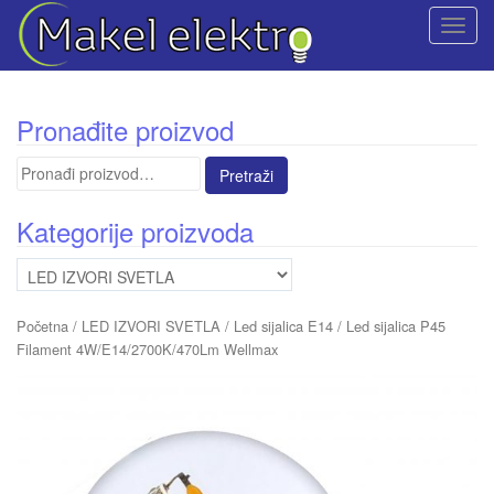
T
o
g
g
Pronađite proizvod
l
e
Pretraga
n
za:
a
Kategorije proizvoda
v
i
g
a
Početna
/
LED IZVORI SVETLA
/
Led sijalica E14
/ Led sijalica P45
t
Filament 4W/E14/2700K/470Lm Wellmax
i
o
n