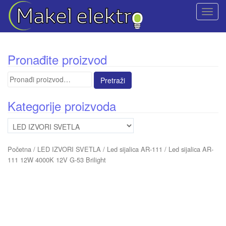
T
o
g
g
Pronađite proizvod
l
e
Pretraga
n
za:
a
Kategorije proizvoda
v
i
g
a
Početna
/
LED IZVORI SVETLA
/
Led sijalica AR-111
/ Led sijalica AR-
t
111 12W 4000K 12V G-53 Brilight
i
o
n