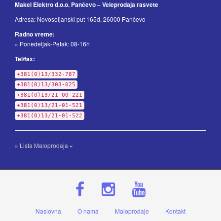
Makel Elektro d.o.o. Pančevo – Veleprodaja rasvete
Adresa: Novoseljanski put 165d, 26000 Pančevo
Radno vreme:
» Ponedeljak-Petak: 08-16h
Tel/fax:
+381(0)13/332-787
+381(0)13/303-025
+381(0)13/21-00-221
+381(0)13/21-01-521
+381(0)13/21-01-522
»
Lista Maloprodaja
«
Naslovna
O nama
Maloprodaje
Kontakt