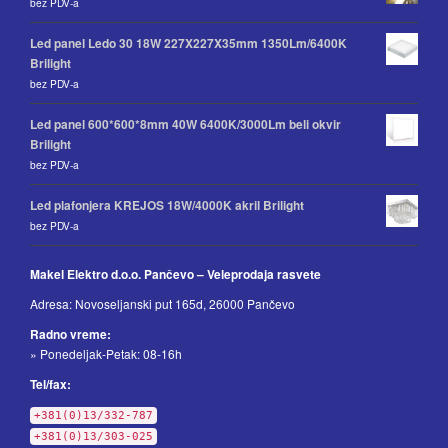
bez PDV-a
Led panel Ledo 30 18W 227X227X35mm 1350Lm/6400K
Brilight
bez PDV-a
Led panel 600*600*8mm 40W 6400K/3000Lm beli okvir
Brilight
bez PDV-a
Led plafonjera KREJOS 18W/4000K akril Brilight
bez PDV-a
Makel Elektro d.o.o. Pančevo – Veleprodaja rasvete
Adresa: Novoseljanski put 165d, 26000 Pančevo
Radno vreme:
» Ponedeljak-Petak: 08-16h
Tel/fax:
+381(0)13/332-787
+381(0)13/303-025