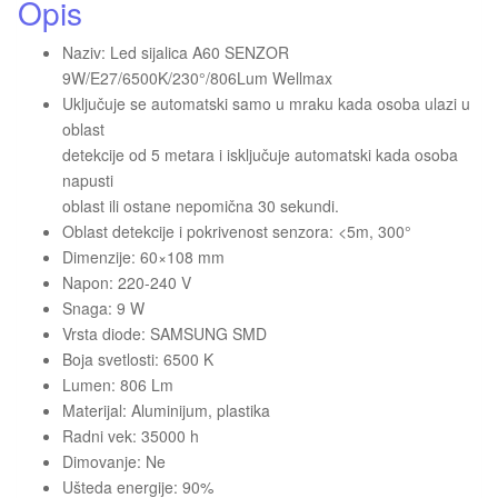
Opis
Naziv: Led sijalica A60 SENZOR
9W/E27/6500K/230°/806Lum Wellmax
Uključuje se automatski samo u mraku kada osoba ulazi u
oblast
detekcije od 5 metara i isključuje automatski kada osoba
napusti
oblast ili ostane nepomična 30 sekundi.
Oblast detekcije i pokrivenost senzora: <5m, 300°
Dimenzije: 60×108 mm
Napon: 220-240 V
Snaga: 9 W
Vrsta diode: SAMSUNG SMD
Boja svetlosti: 6500 K
Lumen: 806 Lm
Materijal: Aluminijum, plastika
Radni vek: 35000 h
Dimovanje: Ne
Ušteda energije: 90%