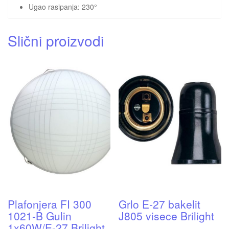
Ugao rasipanja: 230°
Slični proizvodi
Plafonjera FI 300
Grlo E-27 bakelit
1021-B Gulin
J805 visece Brilight
1x60W/E-27 Brilight