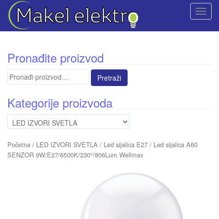
T
o
g
g
Pronađite proizvod
l
e
Pretraga
n
za:
a
Kategorije proizvoda
v
i
g
a
Početna
/
LED IZVORI SVETLA
/
Led sijalica E27
/ Led sijalica A60
t
SENZOR 9W/E27/6500K/230°/806Lum Wellmax
i
o
n