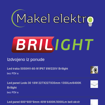
Izdvojeno iz ponude
Led traka 5050HV-60-W IP67 8W/220V Brilight
bez PDV-a
Led panel Ledo 30 18W 227X227X35mm 1350Lm/6400K
Brilight
bez PDV-a
Led panel 600*600*8mm 40W 6400K/3000Lm beli okvir