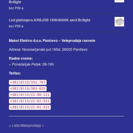
Brilight
bez PDV-a
Led plafonjera KREJOS 18W/4000K akril Brilight
bez PDV-a
Makel Elektro d.o.o. Pančevo – Veleprodaja rasvete
Adresa: Novoseljanski put 165d, 26000 Pančevo
Radno vreme:
» Ponedeljak-Petak: 08-16h
Tel/fax:
+381(0)13/332-787
+381(0)13/303-025
+381(0)13/21-00-221
+381(0)13/21-01-521
+381(0)13/21-01-522
»
Lista Maloprodaja
«