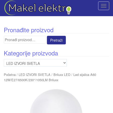
T
o
g
g
Pronađite proizvod
l
e
Pretraga
n
za:
a
Kategorije proizvoda
v
i
g
a
Početna
/
LED IZVORI SVETLA
/
Briluxx LED
/ Led sijalica A60
t
12W/E27/6500K/230°/1050LM Briluxx
i
o
n