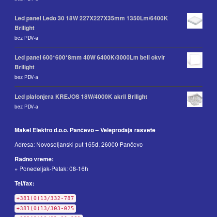
Led panel Ledo 30 18W 227X227X35mm 1350Lm/6400K
Brilight
bez PDV-a
Led panel 600*600*8mm 40W 6400K/3000Lm beli okvir
Brilight
bez PDV-a
Led plafonjera KREJOS 18W/4000K akril Brilight
bez PDV-a
Makel Elektro d.o.o. Pančevo – Veleprodaja rasvete
Adresa: Novoseljanski put 165d, 26000 Pančevo
Radno vreme:
» Ponedeljak-Petak: 08-16h
Tel/fax:
+381(0)13/332-787
+381(0)13/303-025