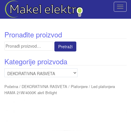
T
o
g
g
Pronađite proizvod
l
e
Pretraga
n
za:
a
Kategorije proizvoda
v
i
g
a
Početna
/
DEKORATIVNA RASVETA
/
Plafonjere
/ Led plafonjera
t
HAMA 21W/4000K akril Brilight
i
o
n