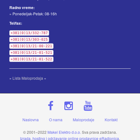
Radno vreme:
» Ponedeljak-Petak: 08-16h
Tel/fax:
+381(0)13/332-787
+381(0)13/303-025
+381(0)13/21-00-221
+381(0)13/21-01-521
+381(0)13/21-01-522
»
Lista Maloprodaja
«
Naslovna
O nama
Maloprodaje
Kontakt
© 2001–2022
Makel Elektro d.o.o.
Sva prava zadržana.
Izrada, hosting i održavanje online prodavnice eRadionica
.