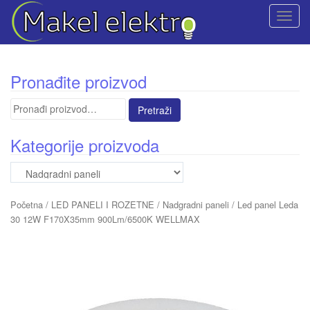
T
o
g
g
Pronađite proizvod
l
e
Pretraga
n
za:
a
Kategorije proizvoda
v
i
g
a
Početna
/
LED PANELI I ROZETNE
/
Nadgradni paneli
/ Led panel Leda
t
30 12W F170X35mm 900Lm/6500K WELLMAX
i
o
n