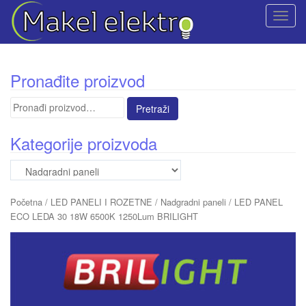
T
o
g
g
Pronađite proizvod
l
e
Pretraga
n
za:
a
Kategorije proizvoda
v
i
g
a
Početna
/
LED PANELI I ROZETNE
/
Nadgradni paneli
/ LED PANEL
t
ECO LEDA 30 18W 6500K 1250Lum BRILIGHT
i
o
n