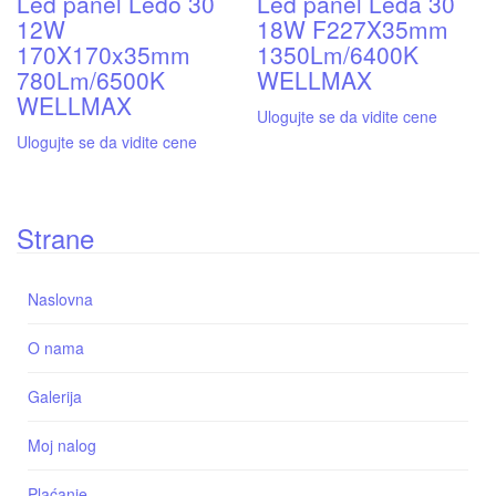
Led panel Ledo 30
Led panel Leda 30
12W
18W F227X35mm
170X170x35mm
1350Lm/6400K
780Lm/6500K
WELLMAX
WELLMAX
Ulogujte se da vidite cene
Ulogujte se da vidite cene
Strane
Naslovna
O nama
Galerija
Moj nalog
Plaćanje